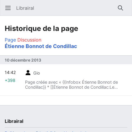
Librairal
Ouvrir le menu principal
Reche
Historique de la page
Page
Discussion
Étienne Bonnot de Condillac
10 décembre 2013
14:42
Gio
+398
Page créée avec « {{Infobox Étienne Bonnot de
Condillac}} * [[Étienne Bonnot de Condillac:Le
Commerce et le gouvernement considérés
relativement l’un à l’autre|Le Commerce et le g... »
Librairal