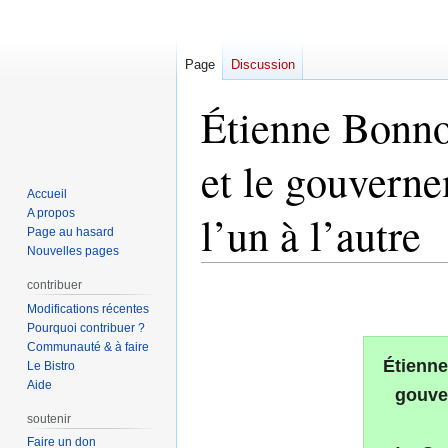
Page
Discussion
Étienne Bonn
et le gouverne
Accueil
A propos
l’un à l’autre
Page au hasard
Nouvelles pages
contribuer
Aller
Aller
Modifications récentes
à
à
Pourquoi contribuer ?
la
la
Communauté & à faire
navigation
recherche
Étienne
Le Bistro
Aide
gouve
soutenir
Faire un don