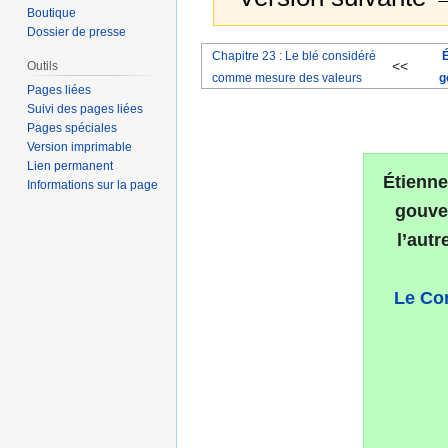
Boutique
Dossier de presse
Aller
Aller
Chapitre 23 : Le blé considéré
É
<<
Outils
à
à
comme mesure des valeurs
g
Pages liées
la
la
Suivi des pages liées
navigation
recherche
Pages spéciales
Version imprimable
Lien permanent
Étienne
Informations sur la page
gouve
l’aut
Le Co