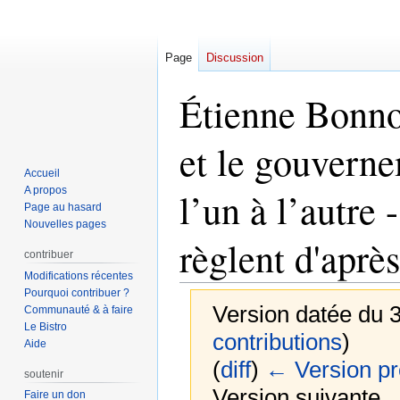
Page
Discussion
Étienne Bonn
et le gouverne
Accueil
A propos
l’un à l’autre
Page au hasard
Nouvelles pages
règlent d'aprè
contribuer
Modifications récentes
Pourquoi contribuer ?
Version datée du 
Communauté & à faire
Le Bistro
contributions
)
Aide
(
diff
)
← Version p
soutenir
Version suivante →
Faire un don