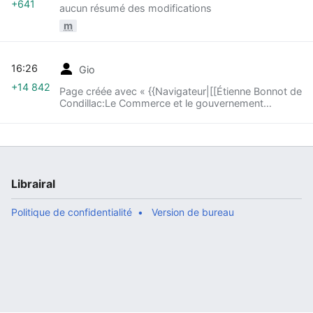
+641
aucun résumé des modifications
m
16:26
Gio
+14 842
Page créée avec « {{Navigateur|[[Étienne Bonnot de
Condillac:Le Commerce et le gouvernement
considérés relativement l’un à l’autre - Méprises sur
la valeur des choses dues à l'arg... »
Librairal
Politique de confidentialité
Version de bureau