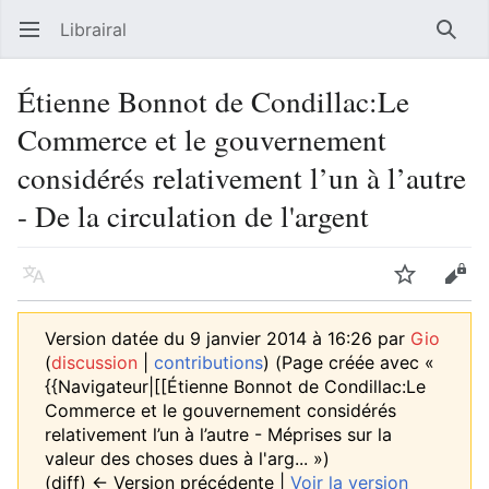
Librairal
Ouvrir le menu principal
Reche
Étienne Bonnot de Condillac:Le
Commerce et le gouvernement
considérés relativement l’un à l’autre
- De la circulation de l'argent
Langue
Suivre
Modifier
Version datée du 9 janvier 2014 à 16:26 par
Gio
(
discussion
|
contributions
)
(Page créée avec «
{{Navigateur|[[Étienne Bonnot de Condillac:Le
Commerce et le gouvernement considérés
relativement l’un à l’autre - Méprises sur la
valeur des choses dues à l'arg... »)
(diff) ← Version précédente |
Voir la version