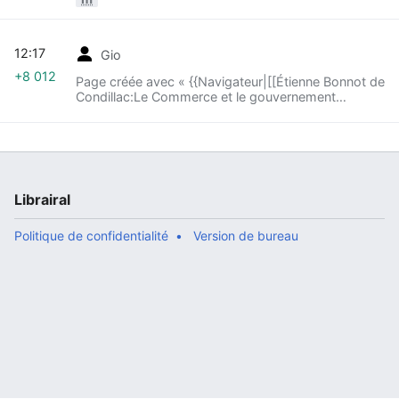
12:17
Gio
+8 012
Page créée avec « {{Navigateur|[[Étienne Bonnot de
Condillac:Le Commerce et le gouvernement
considérés relativement l’un à l’autre -
Commencement des villes|Chapitre 11 :
Commenceme... »
Librairal
Politique de confidentialité
Version de bureau