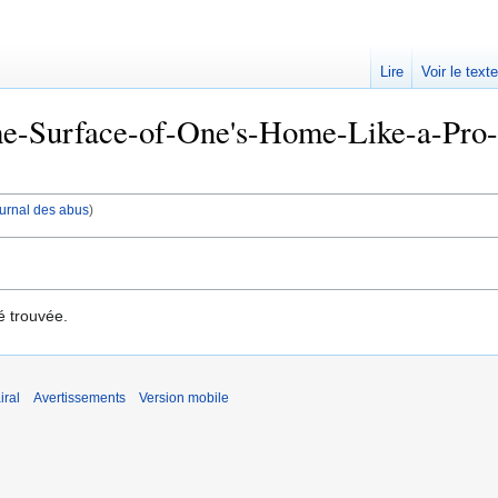
Lire
Voir le text
the-Surface-of-One's-Home-Like-a-Pro--
journal des abus
)
é trouvée.
iral
Avertissements
Version mobile