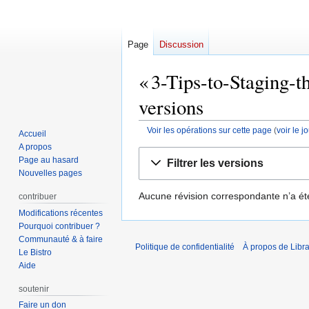
Page
Discussion
« 3-Tips-to-Staging-
versions
Voir les opérations sur cette page
(
voir le 
Accueil
A propos
Aller
Aller
Page au hasard
Filtrer les versions
à
à
Nouvelles pages
la
la
Aucune révision correspondante n’a ét
contribuer
navigation
recherche
Modifications récentes
Pourquoi contribuer ?
Communauté & à faire
Politique de confidentialité
À propos de Libra
Le Bistro
Aide
soutenir
Faire un don