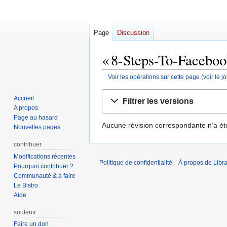
Page
Discussion
« 8-Steps-To-Facebook
Voir les opérations sur cette page
(
voir le 
Aller
Aller
Accueil
Filtrer les versions
à
à
A propos
la
la
Page au hasard
Aucune révision correspondante n’a ét
navigation
recherche
Nouvelles pages
contribuer
Modifications récentes
Politique de confidentialité
À propos de Libra
Pourquoi contribuer ?
Communauté & à faire
Le Bistro
Aide
soutenir
Faire un don