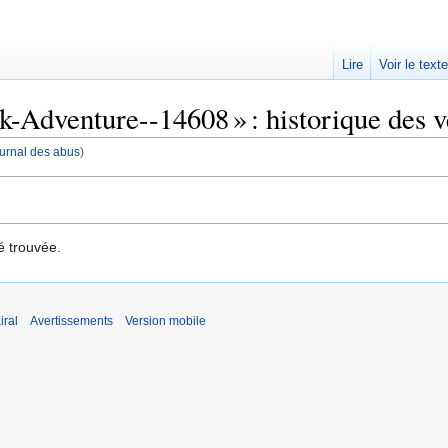
Lire
Voir le text
-Adventure--14608 » : historique des v
journal des abus
)
é trouvée.
iral
Avertissements
Version mobile