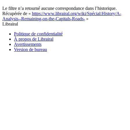
Le filtre n’a retourné aucune correspondance dans l’historique.
Récupérée de «
https://www.librairal.org/wiki/Spécial:History/A-
Analysis--Remaining-on-the-Capitals-Roads-
»
Librairal
Politique de confidentialité
À propos de Librairal
Avertissements
Version de bureau