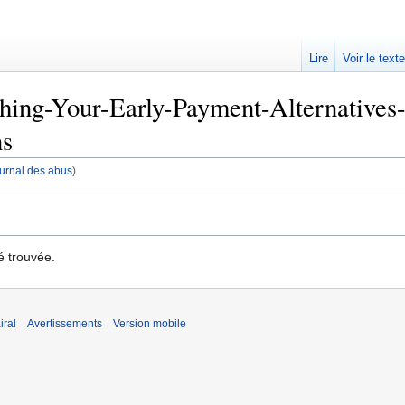
Lire
Voir le text
shing-Your-Early-Payment-Alternatives-
ns
journal des abus
)
é trouvée.
iral
Avertissements
Version mobile