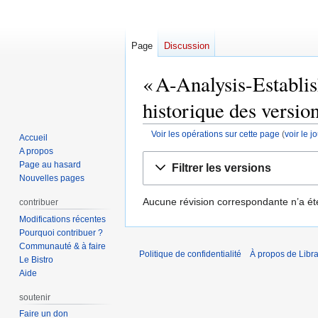
Page
Discussion
« A-Analysis-Establi
historique des versio
Voir les opérations sur cette page
(
voir le 
Accueil
A propos
Aller
Aller
Page au hasard
Filtrer les versions
à
à
Nouvelles pages
la
la
Aucune révision correspondante n’a ét
contribuer
navigation
recherche
Modifications récentes
Pourquoi contribuer ?
Communauté & à faire
Politique de confidentialité
À propos de Libra
Le Bistro
Aide
soutenir
Faire un don