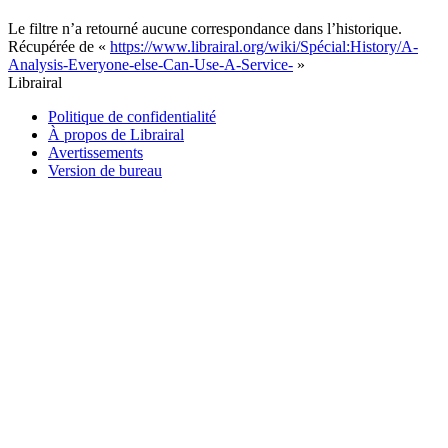
Le filtre n’a retourné aucune correspondance dans l’historique.
Récupérée de «
https://www.librairal.org/wiki/Spécial:History/A-
Analysis-Everyone-else-Can-Use-A-Service-
»
Librairal
Politique de confidentialité
À propos de Librairal
Avertissements
Version de bureau