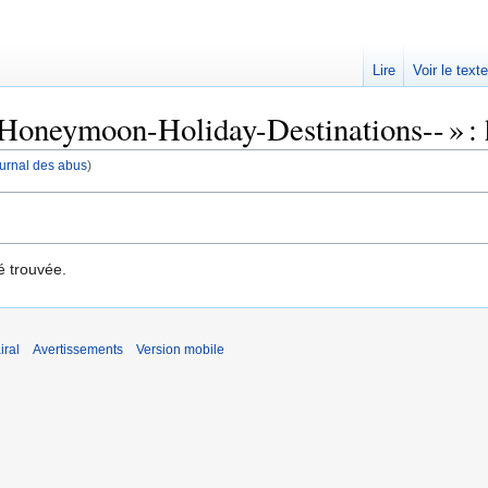
Lire
Voir le text
Honeymoon-Holiday-Destinations-- » : h
journal des abus
)
é trouvée.
iral
Avertissements
Version mobile