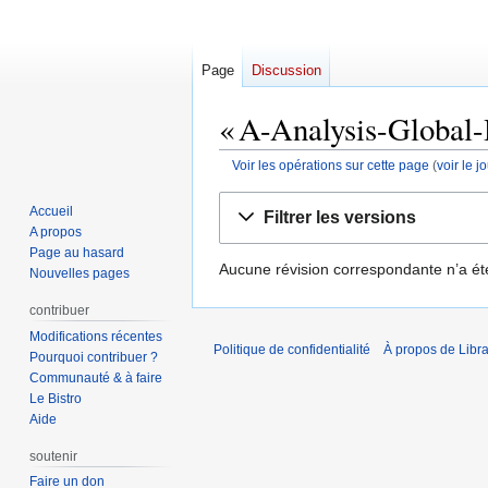
Page
Discussion
« A-Analysis-Global-
Voir les opérations sur cette page
(
voir le 
Aller
Aller
Accueil
Filtrer les versions
à
à
A propos
la
la
Page au hasard
Aucune révision correspondante n’a ét
navigation
recherche
Nouvelles pages
contribuer
Modifications récentes
Politique de confidentialité
À propos de Libra
Pourquoi contribuer ?
Communauté & à faire
Le Bistro
Aide
soutenir
Faire un don