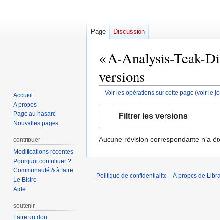
Page
Discussion
« A-Analysis-Teak-Di
versions
Voir les opérations sur cette page
(
voir le 
Accueil
A propos
Aller
Aller
Page au hasard
Filtrer les versions
à
à
Nouvelles pages
la
la
Aucune révision correspondante n’a ét
contribuer
navigation
recherche
Modifications récentes
Pourquoi contribuer ?
Communauté & à faire
Politique de confidentialité
À propos de Libra
Le Bistro
Aide
soutenir
Faire un don