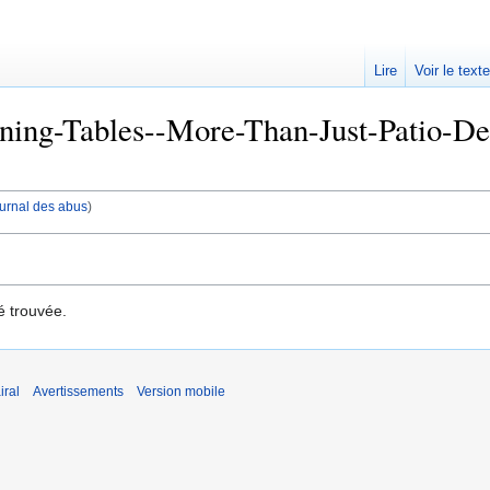
Lire
Voir le text
ning-Tables--More-Than-Just-Patio-Deco
journal des abus
)
é trouvée.
iral
Avertissements
Version mobile