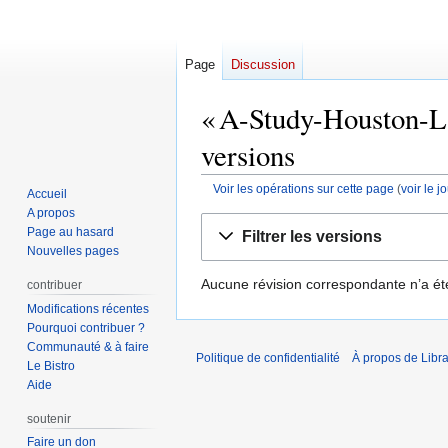
Page
Discussion
« A-Study-Houston-La
versions
Voir les opérations sur cette page
(
voir le 
Accueil
A propos
Aller
Aller
Page au hasard
Filtrer les versions
à
à
Nouvelles pages
la
la
Aucune révision correspondante n’a ét
contribuer
navigation
recherche
Modifications récentes
Pourquoi contribuer ?
Communauté & à faire
Politique de confidentialité
À propos de Libra
Le Bistro
Aide
soutenir
Faire un don