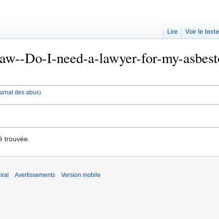
Lire
Voir le text
w--Do-I-need-a-lawyer-for-my-asbestos-
journal des abus
)
é trouvée.
iral
Avertissements
Version mobile