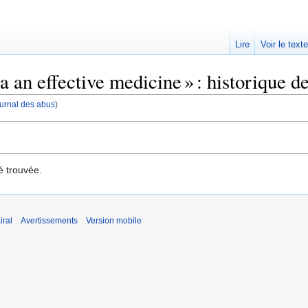
Lire
Voir le text
 an effective medicine » : historique d
journal des abus
)
é trouvée.
iral
Avertissements
Version mobile