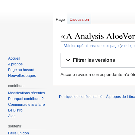
Page
Discussion
« A Analysis AloeVera
Voir les opérations sur cette page
(
voir le 
Aller
Aller
Accueil
Filtrer les versions
à
à
A propos
la
la
Page au hasard
Aucune révision correspondante n’a ét
navigation
recherche
Nouvelles pages
contribuer
Modifications récentes
Politique de confidentialité
À propos de Libra
Pourquoi contribuer ?
Communauté & à faire
Le Bistro
Aide
soutenir
Faire un don