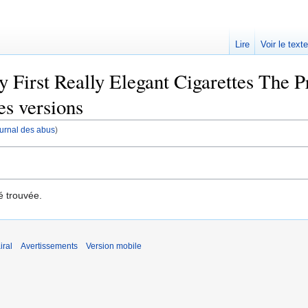
Lire
Voir le text
 First Really Elegant Cigarettes The 
es versions
journal des abus
)
é trouvée.
iral
Avertissements
Version mobile