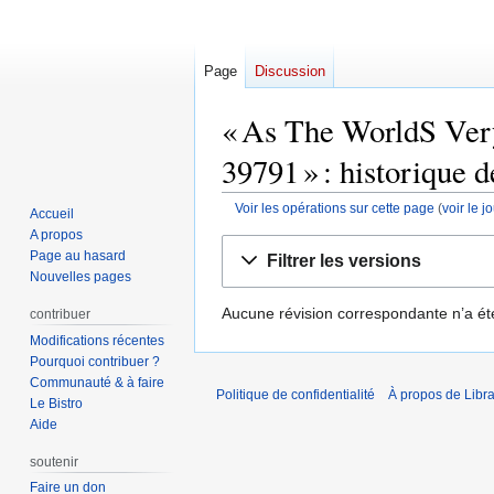
Page
Discussion
« As The WorldS Very
39791 » : historique d
Voir les opérations sur cette page
(
voir le 
Accueil
A propos
Aller
Aller
Page au hasard
Filtrer les versions
à
à
Nouvelles pages
la
la
Aucune révision correspondante n’a ét
contribuer
navigation
recherche
Modifications récentes
Pourquoi contribuer ?
Communauté & à faire
Politique de confidentialité
À propos de Libra
Le Bistro
Aide
soutenir
Faire un don