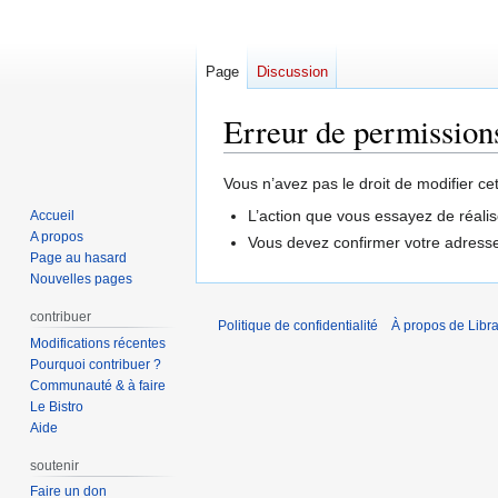
Page
Discussion
Erreur de permission
Aller
Aller
Vous n’avez pas le droit de modifier ce
à
à
L’action que vous essayez de réalis
Accueil
la
la
A propos
Vous devez confirmer votre adresse 
navigation
recherche
Page au hasard
Nouvelles pages
contribuer
Politique de confidentialité
À propos de Libra
Modifications récentes
Pourquoi contribuer ?
Communauté & à faire
Le Bistro
Aide
soutenir
Faire un don