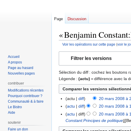
Page
Discussion
« Benjamin Constant:P
Voir les opérations sur cette page
(
voir le 
Aller
Aller
Accueil
Filtrer les versions
à
à
A propos
la
la
Page au hasard
Sélection du diff : cochez les boutons
navigation
recherche
Nouvelles pages
Légende :
(actu)
= différence avec la d
contribuer
Modifications récentes
Pourquoi contribuer ?
actu
diff
20 mars 2008 à 
20
Communauté & à faire
A
mars
actu
diff
20 mars 2008 à 
Le Bistro
u
2008
A
Aide
actu
diff
20 mars 2008 à 
c
u
Constant:Principes de politique
|[[B
soutenir
u
c
Faire un don
n