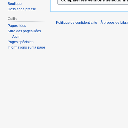
u
Boutique
r
n
Dossier de presse
é
r
s
Outils
é
Politique de confidentialité
À propos de Libra
u
s
Pages liées
m
Suivi des pages liées
u
Atom
é
m
Pages spéciales
d
é
Informations sur la page
e
d
s
e
m
s
o
m
d
o
i
d
f
i
i
f
c
i
a
c
t
a
i
t
o
i