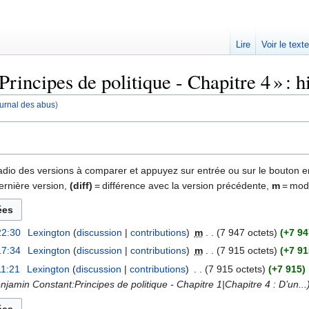
Lire
Voir le text
rincipes de politique - Chapitre 4 » : h
journal des abus
)
 radio des versions à comparer et appuyez sur entrée ou sur le bouton e
ernière version,
(diff)
= différence avec la version précédente,
m
= modi
22:30
‎
Lexington
discussion
contributions
‎
m
7 947 octets
+7 94
17:34
‎
Lexington
discussion
contributions
‎
m
7 915 octets
+7 91
11:21
‎
Lexington
discussion
contributions
‎
7 915 octets
+7 915
‎
enjamin Constant:Principes de politique - Chapitre 1|Chapitre 4 : D’un...