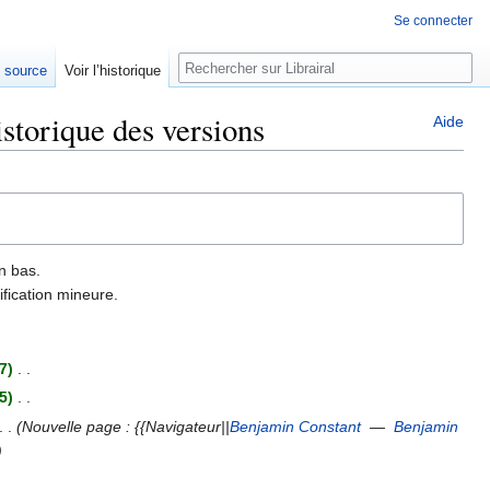
Se connecter
Rechercher
e source
Voir l’historique
istorique des versions
Aide
n bas.
fication mineure.
7
‎
5
‎
Nouvelle page : {{Navigateur||
Benjamin Constant
—
Benjamin