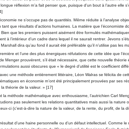
ongue réflexion m’a fait penser que, puisque d’un bout à l’autre elle s
4]
’économie ne s’occupe pas de quantités. Même réduite à l’analyse object
 tant que résultats d’actions humaines. La matière que l’économiste doit
Bien que les premiers puissent aisément être formulés mathématiquemen
ent à l’intérieur d’un cadre dans lequel il ne saurait rentrer. Jevons s’éta
 Marshall dira qu’au fond il aurait été préférable qu’il n’utilise pas les 
remière et l’une des plus énergiques réfutations de cette idée que l’
ux de Menger prouvèrent, s’il était nécessaire, que cette nouvelle théo
rmulations aussi obscures que « le degré d’utilité est le coefficient dif
vec une méthode entièrement littéraire, Léon Walras se félicita de ce
athématiques en économie m’ont été principalement prouvées par ses résult
a théorie de la valeur. » [17]
t la méthode mathématique avec enthousiasme, l’autrichien Carl Meng
étudions pas seulement les relations quantitatives mais aussi la na
-ci (c’est-à-dire la nature de la valeur, de la rente, du profit, de la d
 le résultat d’une haine personnelle ou d’un défaut intellectuel. Comme 