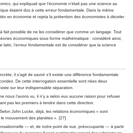
omics
, qui expliquait que l’économie n’était pas une science au
ique étaient dus à cette erreur fondamentale. Dans la même
rités en économie et rejeta la prétention des économistes à déceler
ut à fait possible de ne les considérer que comme un langage. Tout
s théories économiques sous forme mathématique : considéré ainsi,
e latin, l’erreur fondamentale est de considérer que la science
ète, il s’agit de savoir s’il existe une différence fondamentale
econdes. De cette interrogation essentielle sont nées deux
siste sur leur indispensable séparation.
e nous l’avons vu, il n’y a selon eux aucune raison pour refuser
tant pas les premiers à tendre dans cette direction.
Selon John Locke, déjà, les relations économiques « sont
t le mouvement des planètes ». [27]
nsationnelle — et, de notre point de vue, préoccupante — à partir