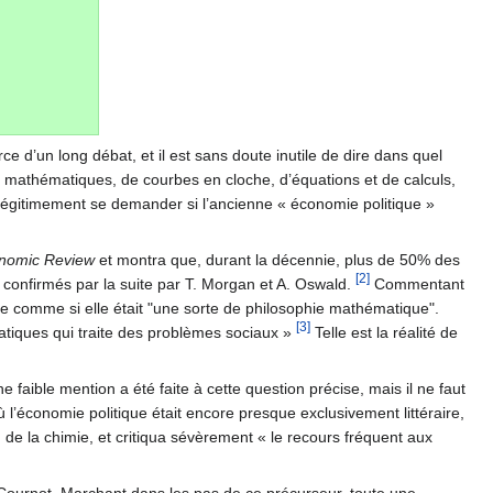
 d’un long débat, et il est sans doute inutile de dire dans quel
 mathématiques, de courbes en cloche, d’équations et de calculs,
légitimement se demander si l’ancienne « économie politique »
nomic Review
et montra que, durant la décennie, plus de 50% des
[2]
 confirmés par la suite par T. Morgan et A. Oswald.
Commentant
mie comme si elle était "une sorte de philosophie mathématique".
[3]
atiques qui traite des problèmes sociaux »
Telle est la réalité de
aible mention a été faite à cette question précise, mais il ne faut
ù l’économie politique était encore presque exclusivement littéraire,
 de la chimie, et critiqua sévèrement « le recours fréquent aux