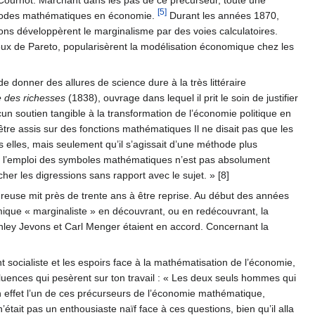
Cournot. Marchant dans les pas de ce précurseur, toute une
[5]
éthodes mathématiques en économie.
Durant les années 1870,
ns développèrent le marginalisme par des voies calculatoires.
ceux de Pareto, popularisèrent la modélisation économique chez les
donner des allures de science dure à la très littéraire
e des richesses
(1838), ouvrage dans lequel il prit le soin de justifier
un soutien tangible à la transformation de l’économie politique en
 assis sur des fonctions mathématiques Il ne disait pas que les
 elles, mais seulement qu’il s’agissait d’une méthode plus
l’emploi des symboles mathématiques n’est pas absolument
êcher les digressions sans rapport avec le sujet. » [8]
heureuse mit près de trente ans à être reprise. Au début des années
ique « marginaliste » en découvrant, ou en redécouvrant, la
Stanley Jevons et Carl Menger étaient en accord. Concernant la
nt socialiste et les espoirs face à la mathématisation de l’économie,
s influences qui pesèrent sur ton travail : « Les deux seuls hommes qui
n effet l’un de ces précurseurs de l’économie mathématique,
était pas un enthousiaste naïf face à ces questions, bien qu’il alla