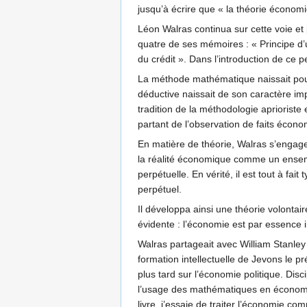
jusqu’à écrire que « la théorie économ
Léon Walras continua sur cette voie e
quatre de ses mémoires : « Principe d’
du crédit ». Dans l’introduction de ce 
La méthode mathématique naissait pour
déductive naissait de son caractère imp
tradition de la méthodologie aprioriste
partant de l’observation de faits écono
En matière de théorie, Walras s’engagea
la réalité économique comme un ensemb
perpétuelle. En vérité, il est tout à fa
perpétuel.
Il développa ainsi une théorie volontair
évidente : l’économie est par essence in
Walras partageait avec William Stanle
formation intellectuelle de Jevons le pr
plus tard sur l’économie politique. Disc
l’usage des mathématiques en économi
livre, j’essaie de traiter l’économie co