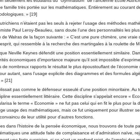
 Non seulement les étudiants du "Gymnasium" de l’ancienne Ecole Autri
 famille très portée sur les mathématiques. Entièrement au courant de
odologiques. » [19]
 Autrichiens n’étaient pas les seuls à rejeter l’usage des méthodes ma
miste Paul Leroy-Beaulieu, sans doute l’une des personnalités les plus f
 Walras de la façon suivante : « C’est une pure chimère, une vraie du
d’esprit, qui ressemble à la recherche des martingales à la roulette de 
 que Neville Keynes défendit une position essentiellement similaire. D
 vérités économiques d’importance majeure qu’il soit impossible d’exprim
 de nombreux rapports le résultat le plus époustouflant de l’économie mat
ur autant, sans l’usage explicite des diagrammes et des formules al
 » [21]
lissait pas comme le défenseur esseulé d’une position minoritaire. Au t
ine essentiellement littéraire. Cette discipline s’appelait encore « Eco
pularisa le terme « Economie » ne fut pas celui qui en fit le plus pour l
 un large usage des mathématiques, mais ce fut uniquement pour illustrer 
convaincu de leur utilité pour d’autres fonctions.
 dans l’histoire de la pensée économique, nous trouvons de toute part
hématiques une attitude faite de complaisance et d’admiration naïve, re
t une forte suspicion, si ce n’est un profond rejet, de l’emploi des m