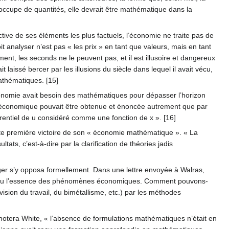
’occupe de quantités, elle devrait être mathématique dans la
ive de ses éléments les plus factuels, l’économie ne traite pas de
 analyser n’est pas « les prix » en tant que valeurs, mais en tant
t, les seconds ne le peuvent pas, et il est illusoire et dangereux
it laissé bercer par les illusions du siècle dans lequel il avait vécu,
mathématiques. [15]
économie avait besoin des mathématiques pour dépasser l’horizon
rie économique pouvait être obtenue et énoncée autrement que par
férentiel de u considéré comme une fonction de x ». [16]
tte première victoire de son « économie mathématique ». « La
ats, c’est-à-dire par la clarification de théories jadis
er s’y opposa formellement. Dans une lettre envoyée à Walras,
ture ou l’essence des phénomènes économiques. Comment pouvons-
ivision du travail, du bimétallisme, etc.) par les méthodes
le notera White, « l’absence de formulations mathématiques n’était en