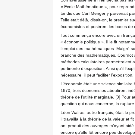
Son avertissement n’empêcha pas les d
« Ecole Mathématique », pour reprend
tandis que Carl Menger y parvenait par
Telle était déjà, disait-on, le premie
économistes et posèrent les bases de
Tout commença encore avec un françai
« économie politique ». Il le fit notam
l’emploi des mathématiques. Malgré son 
branche des mathématiques. Cournot ad
méthodes calculatoires permettraient a
pertinente d’exposition. Ainsi qu’il l’ex
nécessaire, il peut faciliter l’expositio
L’économie était une science similaire 
1870, trois économistes aboutirent ind
théorie de l’utilité marginale. [9] Pou
question qui nous concerne, la rupture
Léon Walras, autre français, était le pr
il travailla à la théorie de la valeur et
ont produit des ouvrages m’ayant aidé 
encore qu’elle fût encore peu développée