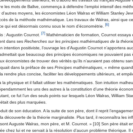
éveloppements ultérieurs, et d’abord les travaux du français Auguste 
re les mots de Ballve, commença à défendre l’emploi intensif des m
 d’autres moyens, les économistes Léon Walras et William Stanley Jevo
r succès de la méthode mathématique. Les travaux de Walras, ainsi que 
[6]
 ce qui est désormais connu sous le nom d’économétrie.
[7]
s : Augustin Cournot.
Mathématicien de formation, Cournot essaya de 
ment dans ses
Recherches sur les principes mathématiques de la théori
intention positiviste, l’ouvrage les d’Augustin Cournot n’apportera auc
mettait que beaucoup des principes économiques ne pouvaient pas être
ux économistes de trouver des vérités qu’ils n’auraient pas obtenu sans
pliquait dans la préface de ses
Principes mathématiques
, « même quand 
n, la rendre plus concise, faciliter les développements ultérieurs, et emp
à la physique et il fallait utiliser les mathématiques. Son intuition mal
épendamment les uns des autres à la constitution d’une théorie économ
r autant, ce fut l’un des seuls points sur lesquels Léon Walras, William 
 était des plus marquées.
oduit de son éducation. A la suite de son père, dont il reprit l’engageme
 fit la découverte de la théorie marginaliste. Plus tard, il reconnaîtra le
sont Auguste Walras, mon père, et M. Cournot. » [10] Son père était e
 chez lui et ne servait à la résolution d’aucun problème théorique. Il n’