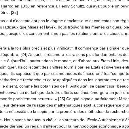
arrod en 1938 en référence à Henry Schultz, qui avait publié un ouvr
trie. [22]
eux qui n’acceptaient pas le dogme néoclassique et contestait son règne
si radicaux que Mises et Hayek, nous trouvons les mêmes critiques, bi
s, puisqu’elles concernent « non pas les relations entre les choses, ma
a à la fois plus précis et plus vindicatif. Il commença par signaler q
d’équilibre. [24] Ailleurs, il résumera les raisons plus fondamentales de 
it : « Aujourd’hui, partout dans le monde, et d’abord aux Etats-Unis, des f
mique". Ils collectent des chiffres fournis par les Etats et diverses ent
es. Ils supposent que par ces méthodes ils "mesurent" les "comportemen
éthodes de recherche et ceux appliquées dans les laboratoires de reche
s le disent, comme les botanistes de l’ "Antiquité", se basent sur "bea
ent convaincu du fait que de leurs efforts continus émergera un jour une
 le monde parfaitement heureux. » [25] Ce que signale parfaitement Mis
leur défense de l’usage des mathématiques était la conséquence d’une 
e la nécessité de la copie par la première des méthodes de recherches 
e. Nous avons beaucoup cité ici les auteurs de l’Ecole Autrichienne d’é
iècle dernier, un regain d’intérêt pour la méthodologie économique appor