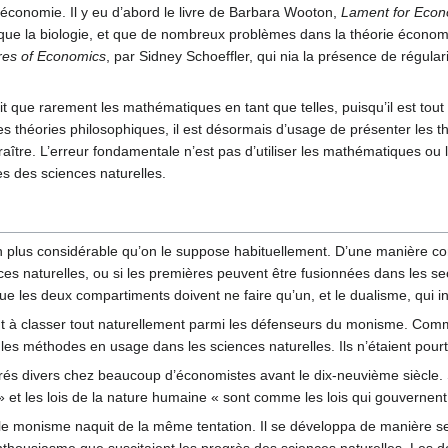
 économie. Il y eu d’abord le livre de Barbara Wooton,
Lament for Econ
ue la biologie, et que de nombreux problèmes dans la théorie économ
res of Economics
, par Sidney Schoeffler, qui nia la présence de régula
ait que rarement les mathématiques en tant que telles, puisqu’il est to
 ses théories philosophiques, il est désormais d’usage de présenter le
aître. L’erreur fondamentale n’est pas d’utiliser les mathématiques ou l
s des sciences naturelles.
 plus considérable qu’on le suppose habituellement. D’une manière concr
nces naturelles, ou si les premières peuvent être fusionnées dans les s
ue les deux compartiments doivent ne faire qu’un, et le dualisme, qui in
sont à classer tout naturellement parmi les défenseurs du monisme. Comm
er les méthodes en usage dans les sciences naturelles. Ils n’étaient pour
rés divers chez beaucoup d’économistes avant le dix-neuvième siècle. 
 et les lois de la nature humaine « sont comme les lois qui gouvernen
 le monisme naquit de la même tentation. Il se développa de manière se