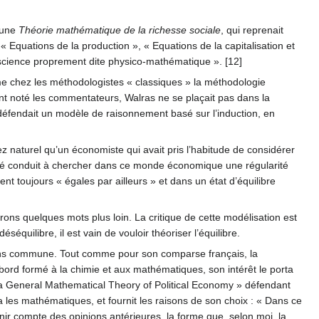
 une
Théorie mathématique de la richesse sociale
, qui reprenait
Equations de la production », « Equations de la capitalisation et
e science proprement dite physico-mathématique ». [12]
 chez les méthodologistes « classiques » la méthodologie
l’ont noté les commentateurs, Walras ne se plaçait pas dans la
l défendait un modèle de raisonnement basé sur l’induction, en
ez naturel qu’un économiste qui avait pris l’habitude de considérer
été conduit à chercher dans ce monde économique une régularité
ent toujours « égales par ailleurs » et dans un état d’équilibre
dirons quelques mots plus loin. La critique de cette modélisation est
équilibre, il est vain de vouloir théoriser l’équilibre.
moins commune. Tout comme pour son comparse français, la
D’abord formé à la chimie et aux mathématiques, son intérêt le porta
e of a General Mathematical Theory of Political Economy » défendant
lisa les mathématiques, et fournit les raisons de son choix : « Dans ce
tenir compte des opinions antérieures, la forme que, selon moi, la