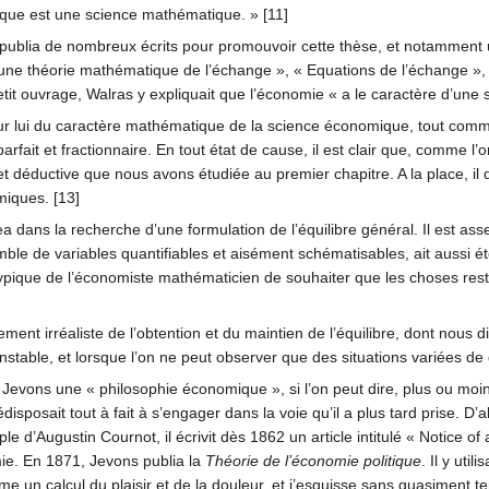
ique est une science mathématique. » [11]
t publia de nombreux écrits pour promouvoir cette thèse, et notamment
une théorie mathématique de l’échange », « Equations de l’échange », « 
petit ouvrage, Walras y expliquait que l’économie « a le caractère d’un
 lui du caractère mathématique de la science économique, tout comme
arfait et fractionnaire. En tout état de cause, il est clair que, comme 
 et déductive que nous avons étudiée au premier chapitre. A la place, i
miques. [13]
 dans la recherche d’une formulation de l’équilibre général. Il est ass
le de variables quantifiables et aisément schématisables, ait aussi 
it typique de l’économiste mathématicien de souhaiter que les choses rest
ement irréaliste de l’obtention et du maintien de l’équilibre, dont nous 
stable, et lorsque l’on ne peut observer que des situations variées de dés
y Jevons une « philosophie économique », si l’on peut dire, plus ou 
édisposait tout à fait à s’engager dans la voie qu’il a plus tard prise. 
iple d’Augustin Cournot, il écrivit dès 1862 un article intitulé « Notic
e. En 1871, Jevons publia la
Théorie de l’économie politique
. Il y uti
mme un calcul du plaisir et de la douleur, et j’esquisse sans quasiment 