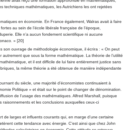
chienne avait reçu une formation approfondie en mathématiques,
s techniques mathématiques, les Autrichiens les ont rejetées
thématiques en économie. En France également, Walras avait à faire
ortes au sein de l’école libérale française de l’époque,
perie. Elle n’a aucun fondement scientifique ni aucune
Monaco. » [20]
ans son ouvrage de méthodologie économique, il écrira : « On peut
er autrement que sous la forme mathématique. La théorie de l’utilité
hématique, et il est difficile de lui faire entièrement justice sans
gébriques, la même théorie a été obtenue de manière indépendante
ournant du siècle, une majorité d’économistes continuaient à
nomie Politique » et était sur le point de changer de dénomination.
a diffusion de l’usage des mathématiques. Alfred Marshall, puisque
ses raisonnements et les conclusions auxquelles ceux-ci
 de larges et influents courants qui, en marge d’une certaine
jetèrent cette tendance avec énergie. C’est ainsi que chez John
éthodes calculatoires en économie. Cette attitude se retrouve