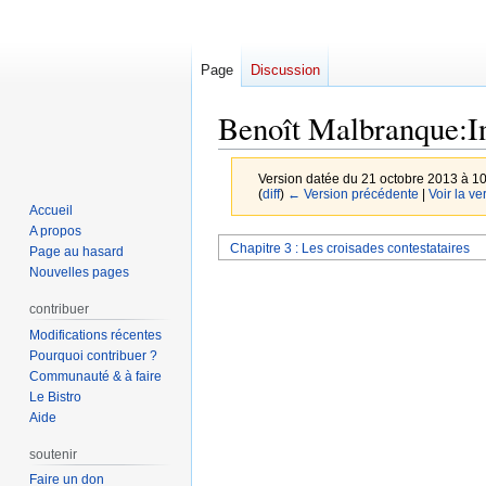
Page
Discussion
Benoît Malbranque:I
Version datée du 21 octobre 2013 à 1
(
diff
)
← Version précédente
|
Voir la ve
Accueil
A propos
Aller
Aller
Chapitre 3 : Les croisades contestataires
Page au hasard
à
à
Nouvelles pages
la
la
contribuer
navigation
recherche
Modifications récentes
Pourquoi contribuer ?
Communauté & à faire
Le Bistro
Aide
soutenir
Faire un don