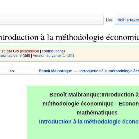
Lire
Voir le text
ntroduction à la méthodologie économi
0:15 par
Gio
(
discussion
|
contributions
)
rsion actuelle
(
diff
) |
Version suivante →
(
diff
)
<<
Benoît Malbranque
—
Introduction à la méthodologie é
Benoît Malbranque:Introduction à
méthodologie économique - Econom
mathématiques
Introduction à la méthodologie écon