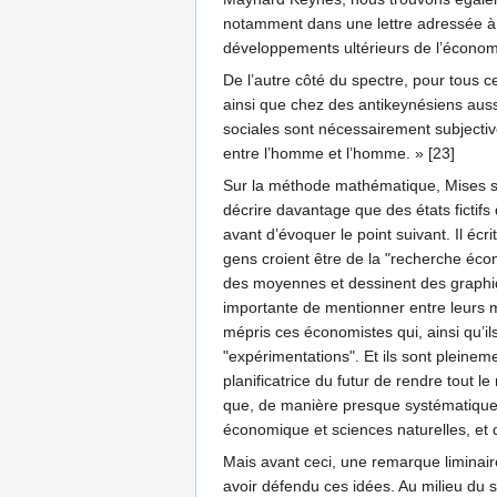
notamment dans une lettre adressée à H
développements ultérieurs de l’économé
De l’autre côté du spectre, pour tous c
ainsi que chez des antikeynésiens aus
sociales sont nécessairement subjective
entre l’homme et l’homme. » [23]
Sur la méthode mathématique, Mises ser
décrire davantage que des états fictifs 
avant d’évoquer le point suivant. Il écr
gens croient être de la "recherche écono
des moyennes et dessinent des graphiqu
importante de mentionner entre leurs m
mépris ces économistes qui, ainsi qu’il
"expérimentations". Et ils sont pleinem
planificatrice du futur de rendre tout
que, de manière presque systématique, 
économique et sciences naturelles, et d
Mais avant ceci, une remarque liminair
avoir défendu ces idées. Au milieu du s