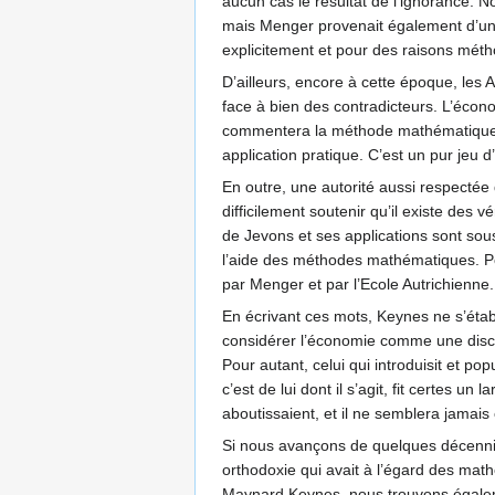
aucun cas le résultat de l’ignorance.
mais Menger provenait également d’une
explicitement et pour des raisons méth
D’ailleurs, encore à cette époque, les
face à bien des contradicteurs. L’écono
commentera la méthode mathématique de
application pratique. C’est un pur jeu 
En outre, une autorité aussi respectée
difficilement soutenir qu’il existe des
de Jevons et ses applications sont sous
l’aide des méthodes mathématiques. Po
par Menger et par l’Ecole Autrichienne.
En écrivant ces mots, Keynes ne s’étab
considérer l’économie comme une discipl
Pour autant, celui qui introduisit et po
c’est de lui dont il s’agit, fit certes
aboutissaient, et il ne semblera jamais 
Si nous avançons de quelques décennies
orthodoxie qui avait à l’égard des mat
Maynard Keynes, nous trouvons égalemen