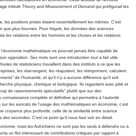
age intitulé
Theory and Measurement of Demand
qui préfigurait les
, les positions prises étaient essentiellement les mêmes. C’est
en que plus fournies. Pour Hayek, les données des sciences
is les relations entre les hommes et les choses et les relations
ue l’économie mathématique ne pourrait jamais être capable de
son opposition. Ses mots sont une introduction tout à fait utile
oules de statisticiens travaillent dans des instituts à ce que les
reprises, les réarrangent, les réajustent, les réimpriment, calculent
ts" de l’humanité, et qu’il n’y a aucune différence qu’il soit
rche physique, chimique et biologique. Ils regardent avec pitié et
ucoup de raisonnements spéculatifs" plutôt que sur des
 connaissance complète et définitive qui permettra à l’autorité
es sur les avocats de l’usage des mathématiques en économie, c’est
croyance plus profonde, celle de la similarité entre science
des secondes. C’est ce point qu’il nous faut voir en détail.
conomie, mais les Autrichiens ne sont pas les seuls à défendre ou à
ta un flot intéressant de contributions critiques par rapport à