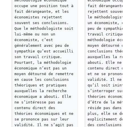
méthodologie économique 
économique occupe
occupe une position tout à 
fait dérangeante,
fait dérangeante, et les 
rejettent souvent
économistes rejettent 
le méthodologiste
souvent ses conclusions. 
un économiste, c’
Que le méthodologiste soit 
peu de sympathie 
lui-même ou non un 
travail critique.
économiste, c’est 
méthodologie écon
généralement avec peu de 
moyen détourné de
sympathie qu’est accueilli 
conclusions théor
son travail critique.   
auxquelles la rec
Pourtant, la méthodologie 
abouti. Elle ne s
économique n’est pas un 
contenu direct de
moyen détourné de remettre 
et ne se prononce
en cause les conclusions 
validité. Il ne s
théoriques et pratiques 
qu’il soit ininté
auxquelles la recherche 
s’interroger sur 
économique a abouti. Elle 
théories économiq
ne s’intéresse pas au 
d’être de la méth
contenu direct des 
réside pas dans c
théories économiques et ne 
plus, elle se dés
se prononce pas sur leur 
explicitement de 
validité. Il ne s’agit pas 
des conclusions d