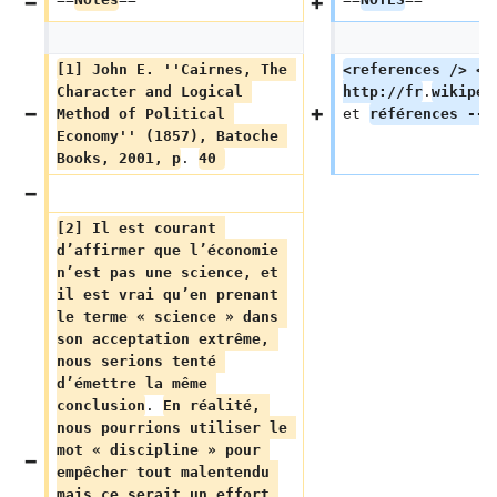
[1] John E. ''Cairnes, The 
<references /> <!
Character and Logical 
http://fr
.
wikiped
Method of Political 
et 
références -->
Economy'' (1857), Batoche 
Books, 2001, p
. 
40 
[2] Il est courant 
d’affirmer que l’économie 
n’est pas une science, et 
il est vrai qu’en prenant 
le terme « science » dans 
son acceptation extrême, 
nous serions tenté 
d’émettre la même 
conclusion
. 
En réalité, 
nous pourrions utiliser le 
mot « discipline » pour 
empêcher tout malentendu 
mais ce serait un effort 