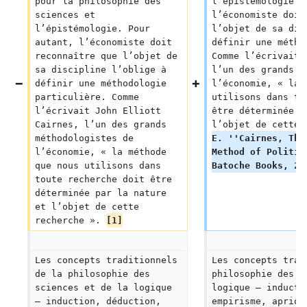
pour la philosophie des 
l’épistémologie. 
sciences et 
l’économiste doit
l’épistémologie. Pour 
l’objet de sa dis
autant, l’économiste doit 
définir une métho
reconnaître que l’objet de 
Comme l’écrivait 
sa discipline l’oblige à 
l’un des grands m
définir une méthodologie 
l’économie, « la 
particulière. Comme 
utilisons dans to
l’écrivait John Elliott 
être déterminée p
Cairnes, l’un des grands 
l’objet de cette 
méthodologistes de 
E. ''Cairnes, The
l’économie, « la méthode 
Method of Politic
que nous utilisons dans 
Batoche Books, 20
toute recherche doit être 
déterminée par la nature 
et l’objet de cette 
recherche ». 
[1]
Les concepts traditionnels 
Les concepts trad
de la philosophie des 
philosophie des s
sciences et de la logique 
logique — inducti
— induction, déduction, 
empirisme, aprior