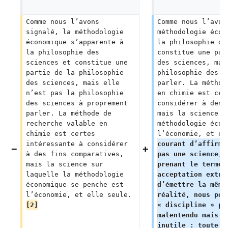
Comme nous l’avons 
Comme nous l’avon
signalé, la méthodologie 
méthodologie écon
économique s’apparente à 
la philosophie de
la philosophie des 
constitue une par
sciences et constitue une 
des sciences, mai
partie de la philosophie 
philosophie des s
des sciences, mais elle 
parler. La méthod
n’est pas la philosophie 
en chimie est cer
des sciences à proprement 
considérer à des 
parler. La méthode de 
mais la science s
recherche valable en 
méthodologie écon
chimie est certes 
l’économie, et el
intéressante à considérer 
courant d’affirme
à des fins comparatives, 
pas une science, 
mais la science sur 
prenant le terme 
laquelle la méthodologie 
acceptation extrê
économique se penche est 
d’émettre la même
l’économie, et elle seule. 
réalité, nous pou
[2]
« discipline » po
malentendu mais c
inutile : toute d