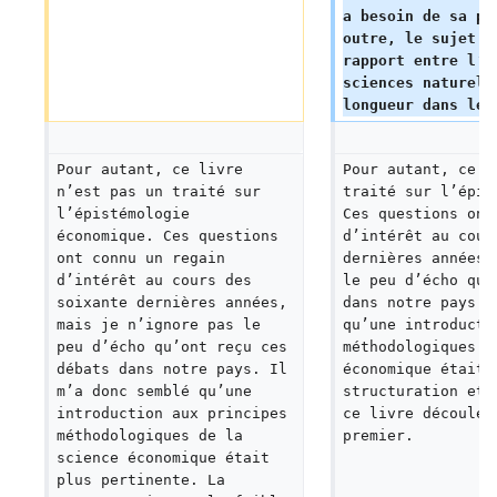
a besoin de sa pr
outre, le sujet c
rapport entre l’é
sciences naturell
longueur dans le 
Pour autant, ce livre 
Pour autant, ce l
n’est pas un traité sur 
traité sur l’épis
l’épistémologie 
Ces questions ont
économique. Ces questions 
d’intérêt au cour
ont connu un regain 
dernières années,
d’intérêt au cours des 
le peu d’écho qu’
soixante dernières années, 
dans notre pays. 
mais je n’ignore pas le 
qu’une introducti
peu d’écho qu’ont reçu ces 
méthodologiques d
débats dans notre pays. Il 
économique était 
m’a donc semblé qu’une 
structuration et 
introduction aux principes 
ce livre découle 
méthodologiques de la 
premier.  
science économique était 
plus pertinente. La 