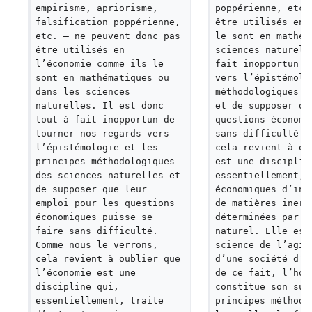
empirisme, apriorisme, 
poppérienne, etc.
falsification poppérienne, 
être utilisés en 
etc. — ne peuvent donc pas 
le sont en mathém
être utilisés en 
sciences naturell
l’économie comme ils le 
fait inopportun d
sont en mathématiques ou 
vers l’épistémolo
dans les sciences 
méthodologiques d
naturelles. Il est donc 
et de supposer qu
tout à fait inopportun de 
questions économi
tourner nos regards vers 
sans difficulté. 
l’épistémologie et les 
cela revient à ou
principes méthodologiques 
est une disciplin
des sciences naturelles et 
essentiellement, 
de supposer que leur 
économiques d’ind
emploi pour les questions 
de matières inert
économiques puisse se 
déterminées par l
faire sans difficulté. 
naturel. Elle est
Comme nous le verrons, 
science de l’agir
cela revient à oublier que 
d’une société d’é
l’économie est une 
de ce fait, l’hom
discipline qui, 
constitue son suj
essentiellement, traite 
principes méthodo