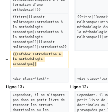
formation d’une 
orthodoxie]]}}
{{titre|[[Benoît 
{{titre|[[Benoît 
Malbranque:Introduction à 
Malbranque:Introd
la méthodologie 
méthodologie écon
économique|Introduction à 
la méthodologie é
la méthodologie 
Malbranque]]|Intr
économique]]|[[Benoît 
Malbranque]]|Introduction}}
{{Infobox Introduction à 
la méthodologie 
économique}}
<div class="text">
<div class="text"
Ligne 13 :
Ligne 12 :
Cependant, il ne m’importe 
Cependant, il ne 
pas dans ce petit livre de 
petit livre de re
recenser les erreurs 
doctrinales ou le
doctrinales ou les 
provoquées par l’