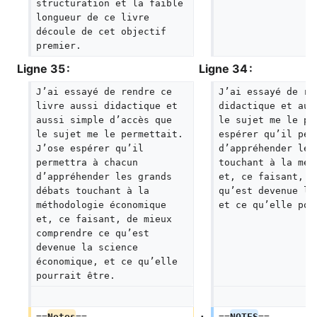
structuration et la faible 
longueur de ce livre 
découle de cet objectif 
premier.  
Ligne 35 :
Ligne 34 :
J’ai essayé de rendre ce 
J’ai essayé de re
livre aussi didactique et 
didactique et aus
aussi simple d’accès que 
le sujet me le pe
le sujet me le permettait. 
espérer qu’il per
J’ose espérer qu’il 
d’appréhender les
permettra à chacun 
touchant à la mét
d’appréhender les grands 
et, ce faisant, d
débats touchant à la 
qu’est devenue la
méthodologie économique 
et ce qu’elle pou
et, ce faisant, de mieux 
comprendre ce qu’est 
devenue la science 
économique, et ce qu’elle 
pourrait être.
==
Notes
==
==
NOTES
==