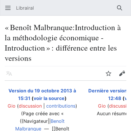
Librairal
Ouvrir le menu principal
Reche
« Benoît Malbranque:Introduction à
la méthodologie économique -
Introduction » : différence entre les
versions
Langue
Suivre
Modifier
Version du 19 octobre 2013 à
Dernière version 
15:31
(
voir la source
)
12:48
(
vo
Gio
(
discussion
|
contributions
)
Gio
(
discussio
(Page créée avec «
Aucun résumé d
{{Navigateur||
Benoît
Malbranque
— [[Benoît