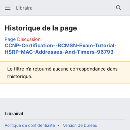
Librairal
Ouvrir le menu principal
Reche
Historique de la page
Page
Discussion
CCNP-Certification--BCMSN-Exam-Tutorial-
HSRP-MAC-Addresses-And-Timers-96793
Le filtre n’a retourné aucune correspondance dans
l’historique.
Librairal
Politique de confidentialité
Version de bureau