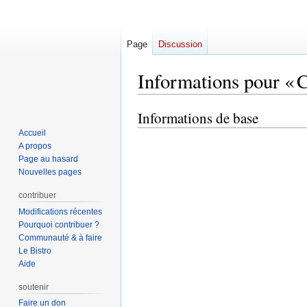
Page
Discussion
Informations pour « 
Informations de base
Aller
Aller
à
à
Accueil
la
la
A propos
Page au hasard
navigation
recherche
Nouvelles pages
contribuer
Modifications récentes
Pourquoi contribuer ?
Communauté & à faire
Le Bistro
Aide
soutenir
Faire un don