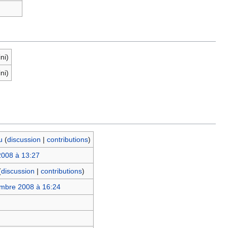
ini)
ini)
u
(
discussion
|
contributions
)
2008 à 13:27
(
discussion
|
contributions
)
mbre 2008 à 16:24