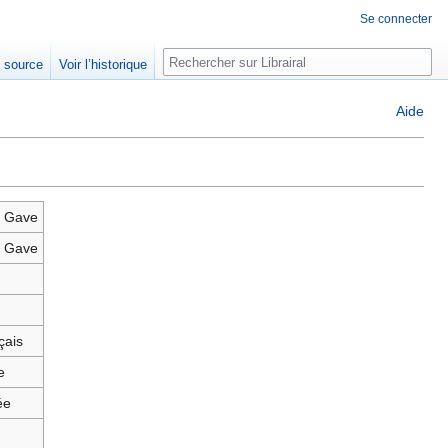
Se connecter
Rechercher
e source
Voir l’historique
Aide
s Gave
s Gave
nçais
e
ée