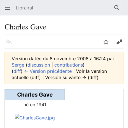
Librairal
Ouvrir le menu principal
Reche
Charles Gave
Langue
Suivre
Modifier
Version datée du 8 novembre 2008 à 16:24 par
Serge
(
discussion
|
contributions
)
(
diff
)
← Version précédente
| Voir la version
actuelle (diff) | Version suivante → (diff)
Charles Gave
né en 1941