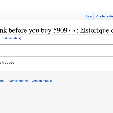
Lire
Voir le text
k before you buy 59097 » : historique 
journal des abus
)
é trouvée.
iral
Avertissements
Version mobile