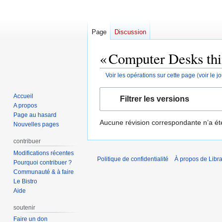
Page
Discussion
« Computer Desks thin
Voir les opérations sur cette page
(
voir le 
Aller
Aller
Accueil
Filtrer les versions
à
à
A propos
la
la
Page au hasard
Aucune révision correspondante n’a ét
navigation
recherche
Nouvelles pages
contribuer
Modifications récentes
Politique de confidentialité
À propos de Libra
Pourquoi contribuer ?
Communauté & à faire
Le Bistro
Aide
soutenir
Faire un don