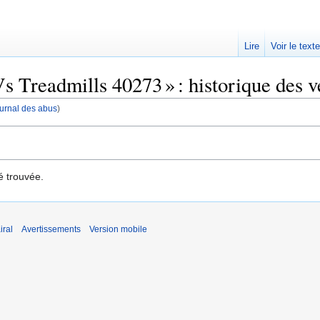
Lire
Voir le text
Vs Treadmills 40273 » : historique des v
journal des abus
)
é trouvée.
iral
Avertissements
Version mobile