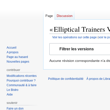
Page
Discussion
« Elliptical Trainers 
Voir les opérations sur cette page
(
voir le 
Aller
Aller
Accueil
Filtrer les versions
à
à
A propos
la
la
Page au hasard
Aucune révision correspondante n’a ét
navigation
recherche
Nouvelles pages
contribuer
Modifications récentes
Politique de confidentialité
À propos de Libra
Pourquoi contribuer ?
Communauté & à faire
Le Bistro
Aide
soutenir
Faire un don