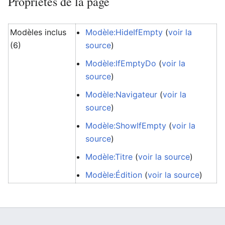
Propriétés de la page
Modèles inclus
Modèle:HideIfEmpty
(
voir la
(6)
source
)
Modèle:IfEmptyDo
(
voir la
source
)
Modèle:Navigateur
(
voir la
source
)
Modèle:ShowIfEmpty
(
voir la
source
)
Modèle:Titre
(
voir la source
)
Modèle:Édition
(
voir la source
)