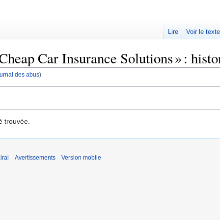
Lire
Voir le text
Cheap Car Insurance Solutions » : histo
journal des abus
)
é trouvée.
iral
Avertissements
Version mobile