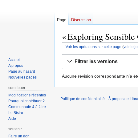
Page
Discussion
« Exploring Sensible 
Voir les opérations sur cette page
(
voir le 
Aller
Aller
Accueil
Filtrer les versions
à
à
A propos
la
la
Page au hasard
Aucune révision correspondante n’a ét
navigation
recherche
Nouvelles pages
contribuer
Modifications récentes
Politique de confidentialité
À propos de Libra
Pourquoi contribuer ?
Communauté & à faire
Le Bistro
Aide
soutenir
Faire un don