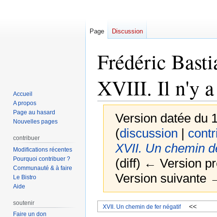
Page
Discussion
Frédéric Bast
XVIII. Il n'y 
Accueil
A propos
Page au hasard
Version datée du 1
Nouvelles pages
(
discussion
|
contr
contribuer
XVII. Un chemin de
Modifications récentes
Pourquoi contribuer ?
(diff) ← Version pr
Communauté & à faire
Version suivante →
Le Bistro
Aide
soutenir
Aller
Aller
<<
XVII. Un chemin de fer négatif
Faire un don
à
à