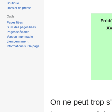
Boutique
la
la
Dossier de presse
navigation
recherche
Outils
Fréd
Pages liées
Suivi des pages liées
XV
Pages spéciales
Version imprimable
Lien permanent
Informations sur la page
On ne peut trop s'