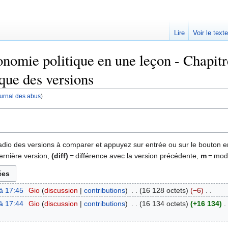
Lire
Voir le text
nomie politique en une leçon - Chapitr
ique des versions
journal des abus
)
 radio des versions à comparer et appuyez sur entrée ou sur le bouton e
ernière version,
(diff)
= différence avec la version précédente,
m
= modi
à 17:45
‎
Gio
discussion
contributions
‎
16 128 octets
−6
‎
à 17:44
‎
Gio
discussion
contributions
‎
16 134 octets
+16 134
‎