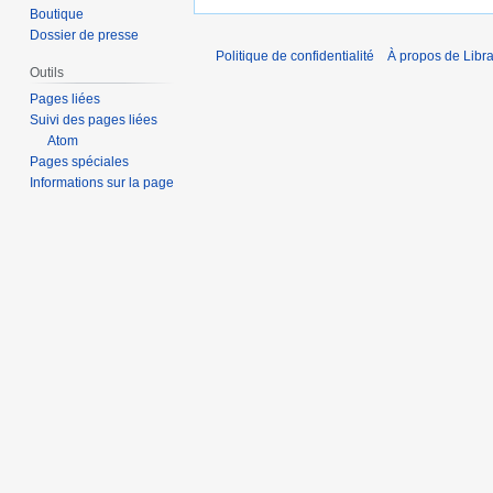
u
Boutique
Dossier de presse
n
Politique de confidentialité
À propos de Libra
r
Outils
é
Pages liées
s
Suivi des pages liées
u
Atom
m
Pages spéciales
é
Informations sur la page
d
e
s
m
o
d
i
f
i
c
a
t