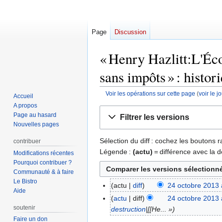
Page
Discussion
« Henry Hazlitt:L'Éco
sans impôts » : histor
Voir les opérations sur cette page
(
voir le 
Accueil
A propos
Aller
Aller
Page au hasard
Filtrer les versions
à
à
Nouvelles pages
la
la
Sélection du diff : cochez les boutons
contribuer
navigation
recherche
Légende :
(actu)
= différence avec la d
Modifications récentes
Pourquoi contribuer ?
Communauté & à faire
Le Bistro
actu
diff
24 octobre 2013 
24
Aide
A
octobre
actu
diff
24 octobre 2013 
u
soutenir
2013
destruction
|[[He... »
c
Faire un don