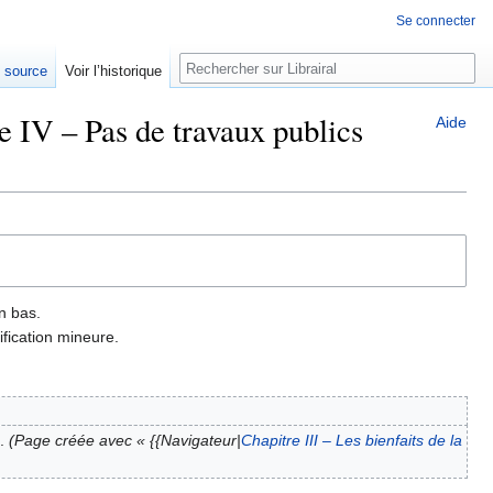
Se connecter
Rechercher
e source
Voir l’historique
e IV – Pas de travaux publics
Aide
n bas.
fication mineure.
Page créée avec « {{Navigateur|
Chapitre III – Les bienfaits de la