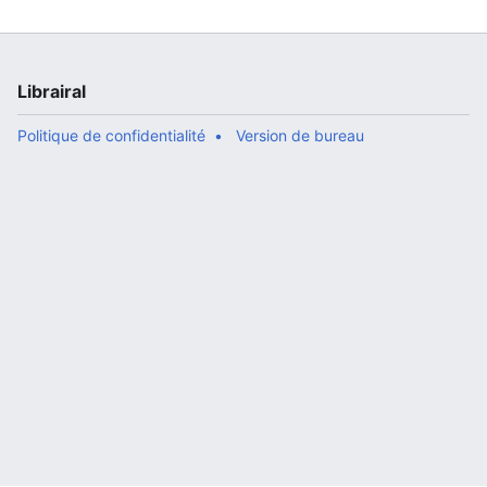
douane ?|Chapitre XI – Quels sont ceux qu... »
Librairal
Politique de confidentialité
Version de bureau