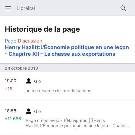
Librairal
Ouvrir le menu principal
Reche
Historique de la page
Page
Discussion
Henry Hazlitt:L'Économie politique en une leçon
- Chapitre XII – La chasse aux exportations
24 octobre 2013
19:00
Gio
−15
aucun résumé des modifications
18:58
Gio
+11 698
Page créée avec « {{Navigateur|[[Henry
Hazlitt:L'Économie politique en une leçon - Chapitre
XI – Quels sont ceux que protègent les droits de