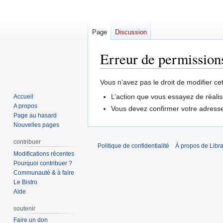
Page
Discussion
Erreur de permission
Aller
Aller
Vous n’avez pas le droit de modifier ce
à
à
L’action que vous essayez de réalis
Accueil
la
la
A propos
Vous devez confirmer votre adresse 
navigation
recherche
Page au hasard
Nouvelles pages
contribuer
Politique de confidentialité
À propos de Libra
Modifications récentes
Pourquoi contribuer ?
Communauté & à faire
Le Bistro
Aide
soutenir
Faire un don