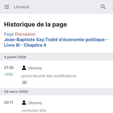
Librairal
Ouvrir le menu principal
Reche
Historique de la page
Page
Discussion
Jean-Baptiste Say:Traité d'économie politique -
Livre III - Chapitre II
4 juillet 2008
21:30
Dboring
+752
aucun résumé des modifications
m
28 mars 2008
20:11
Dboring
correction titre