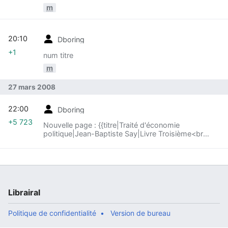
m
20:10
Dboring
+1
num titre
m
27 mars 2008
22:00
Dboring
+5 723
Nouvelle page : {{titre|Traité d'économie
politique|Jean-Baptiste Say|Livre Troisième<br
/>Chapitre I - Des différentes sortes de
consomma...
Librairal
Politique de confidentialité
Version de bureau