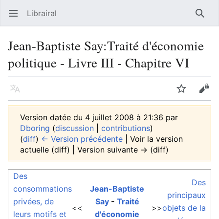
Librairal
Ouvrir le menu principal
Reche
Jean-Baptiste Say:Traité d'économie
politique - Livre III - Chapitre VI
Langue
Suivre
Modifier
Version datée du 4 juillet 2008 à 21:36 par
Dboring
(
discussion
|
contributions
)
(
diff
)
← Version précédente
| Voir la version
actuelle (diff) | Version suivante → (diff)
Des
Des
consommations
Jean-Baptiste
principaux
privées, de
Say
-
Traité
<<
>>
objets de la
leurs motifs et
d'économie