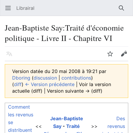
Librairal
Ouvrir le menu principal
Reche
Jean-Baptiste Say:Traité d'économie
politique - Livre II - Chapitre VI
Langue
Suivre
Modifier
Version datée du 20 mai 2008 à 19:21 par
Dboring
(
discussion
|
contributions
)
(
diff
)
← Version précédente
| Voir la version
actuelle (diff) | Version suivante → (diff)
Comment
les revenus
Jean-Baptiste
Des
se
<<
Say
-
Traité
>>
revenus
distribuent