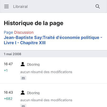
Librairal
Ouvrir le menu principal
Reche
Historique de la page
Page
Discussion
Jean-Baptiste Say:Traité d'économie politique -
Livre I - Chapitre XIII
1 mai 2008
16:47
Dboring
+1
aucun résumé des modifications
m
16:43
Dboring
+682
aucun résumé des modifications
m