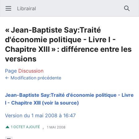
Librairal
Ouvrir le menu principal
Reche
« Jean-Baptiste Say:Traité
d'économie politique - Livre I -
Chapitre XIII » : différence entre les
versions
Page
Discussion
← Modification précédente
Jean-Baptiste Say:Traité d'économie politique - Livre
I - Chapitre XIII
(voir la source)
Version du 1 mai 2008 à 16:47
,
1 OCTET AJOUTÉ
1 MAI 2008