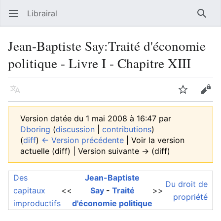
Librairal
Ouvrir le menu principal
Reche
Jean-Baptiste Say:Traité d'économie
politique - Livre I - Chapitre XIII
Langue
Suivre
Modifier
Version datée du 1 mai 2008 à 16:47 par
Dboring
(
discussion
|
contributions
)
(
diff
)
← Version précédente
| Voir la version
actuelle (diff) | Version suivante → (diff)
Des
Jean-Baptiste
Du droit de
capitaux
<<
Say
-
Traité
>>
propriété
improductifs
d'économie politique