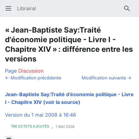
Librairal
Ouvrir le menu principal
Reche
« Jean-Baptiste Say:Traité
d'économie politique - Livre I -
Chapitre XIV » : différence entre les
versions
Page
Discussion
← Modification précédente
Modification suivante →
Jean-Baptiste Say:Traité d'économie politique - Livre
I - Chapitre XIV
(voir la source)
Version du 1 mai 2008 à 16:46
,
796 OCTETS AJOUTÉS
1 MAI 2008
m