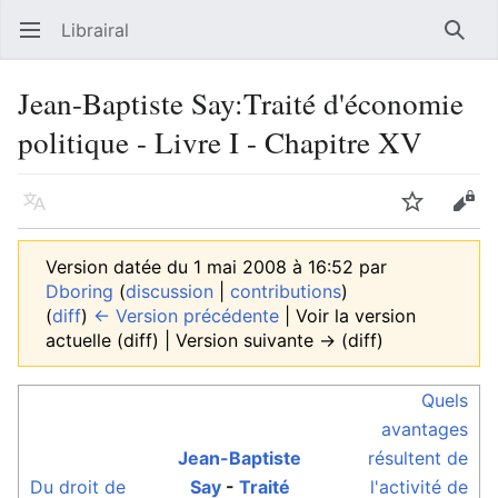
Librairal
Ouvrir le menu principal
Reche
Jean-Baptiste Say:Traité d'économie
politique - Livre I - Chapitre XV
Langue
Suivre
Modifier
Version datée du 1 mai 2008 à 16:52 par
Dboring
(
discussion
|
contributions
)
(
diff
)
← Version précédente
| Voir la version
actuelle (diff) | Version suivante → (diff)
Quels
avantages
Jean-Baptiste
résultent de
Du droit de
Say
-
Traité
l'activité de