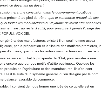
re qui allait assiéger ses portes,
les enfants, les femmes, les
he province devenant un désert
.
ccasionnera une convulsion dans le gouvernement politique
…
jamais présenté au pied du trône,
que le commerce arrosait de ses
equel toutes les manufactures du royaume devaient être anéanties
.
insi terminé :
au reste, il suffit, pour proscrire à jamais l'usage des
X POPULI, VOX DEI.
ecteur général des manufactures, existe-t-il un seul homme assez
ieuse, par la préparation et la filature des matières premières, le
n peu d'années, que toutes les autres manufactures en un siècle ».
ères sur ce qui fait la prospérité de l'État, pour résister à une
yens encore que par des motifs d'utilité publique… Quoique les
 produits de l'agriculture et des manufactures, ils s'en sont
 C'est la suite d'un système général, qu'on désigne par le nom
 une balance favorable du commerce.
rable, il convient de nous former une idée de ce qu'elle est en