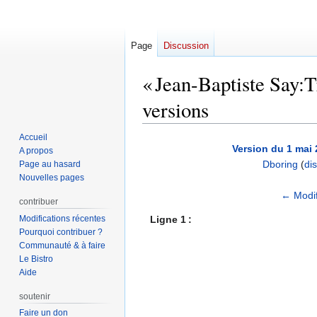
Page
Discussion
« Jean-Baptiste Say:Tr
versions
Accueil
Aller
Aller
Version du 1 mai 
A propos
à
à
Dboring
(
di
Page au hasard
la
la
Nouvelles pages
navigation
recherche
A
← Modif
contribuer
u
Modifications récentes
Ligne 1 :
c
Pourquoi contribuer ?
u
Communauté & à faire
n
Le Bistro
r
Aide
é
soutenir
s
Faire un don