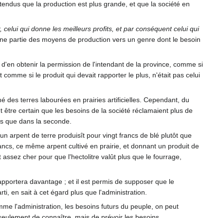
tendus que la production est plus grande, et que la société en
, celui qui donne les meilleurs profits, et par conséquent celui qui
une partie des moyens de production vers un genre dont le besoin
, d'en obtenir la permission de l'intendant de la province, comme si
t comme si le produit qui devait rapporter le plus, n'était pas celui
 des terres labourées en prairies artificielles. Cependant, du
 être certain que les besoins de la société réclamaient plus de
es que dans la seconde.
'un arpent de terre produisît pour vingt francs de blé plutôt que
 francs, ce même arpent cultivé en prairie, et donnant un produit de
et assez cher pour que l'hectolitre valût plus que le fourrage,
 rapportera davantage ; et il est permis de supposer que le
arti, en sait à cet égard plus que l'administration.
comme l'administration, les besoins futurs du peuple, on peut
n seulement de connaître, mais de prévoir les besoins.