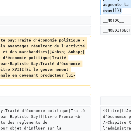
u
augmente la 
m
même]]}}
é
d
__NOTOC__
e
__NOEDITSECT
s
m
ste Say:Traité d'économie politique - 
o
els avantages résultent de l'activité 
t et des marchandises]]&nbsp;-&nbsp;|
d
é d'économie politique|Traité 
i
Jean-Baptiste Say:Traité d'économie 
f
pitre XVIII|Si le gouvernement 
i
onale en devenant producteur lui-
c
a
t
i
o
n
ay:Traité d'économie politique|Traité 
{{titre|[[Je
Jean-Baptiste Say]]|Livre Premier<br 
s
d'économie p
ets des règlements de 
/>Chapitre X
pour objet d'influer sur la 
l'administra