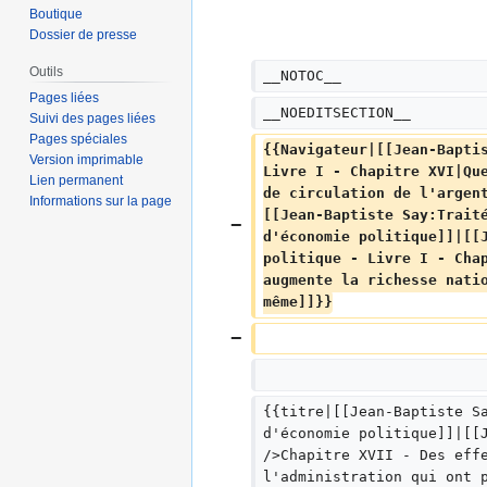
u
Boutique
m
Dossier de presse
é
Outils
d
__NOTOC__
Pages liées
e
__NOEDITSECTION__
Suivi des pages liées
s
Pages spéciales
m
{{Navigateur|[[Jean-Bapti
Version imprimable
o
Livre I - Chapitre XVI|Qu
Lien permanent
de circulation de l'argen
d
Informations sur la page
[[Jean-Baptiste Say:Trait
i
d'économie politique]]|[[
f
politique - Livre I - Cha
i
augmente la richesse nati
c
même]]}}
a
t
i
o
n
{{titre|[[Jean-Baptiste S
s
d'économie politique]]|[[
/>Chapitre XVII - Des eff
l'administration qui ont 