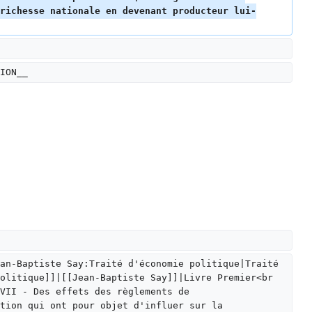
richesse nationale en devenant producteur lui-
ION__
an-Baptiste Say:Traité d'économie politique|Traité 
olitique]]|[[Jean-Baptiste Say]]|Livre Premier<br 
VII - Des effets des règlements de 
tion qui ont pour objet d'influer sur la 