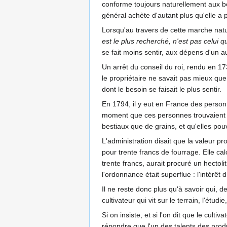
conforme toujours naturellement aux be
général achète d'autant plus qu'elle a 
Lorsqu'au travers de cette marche natur
est le plus recherché, n'est pas celui qu
se fait moins sentir, aux dépens d'un au
Un arrêt du conseil du roi, rendu en 173
le propriétaire ne savait pas mieux que l
dont le besoin se faisait le plus sentir.
En 1794, il y eut en France des person
moment que ces personnes trouvaient pl
bestiaux que de grains, et qu'elles po
L'administration disait que la valeur pr
pour trente francs de fourrage. Elle cal
trente francs, aurait procuré un hectolit
l'ordonnance était superflue : l'intérêt d
Il ne reste donc plus qu'à savoir qui, d
cultivateur qui vit sur le terrain, l'étud
Si on insiste, et si l'on dit que le cul
répondre que l'un des talents des produ