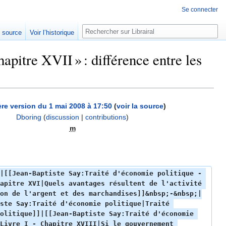
Se connecter
Rechercher
e source
Voir l’historique
apitre XVII » : différence entre les
ère version du 1 mai 2008 à 17:50
(
voir la source
)
Dboring
(
discussion
|
contributions
)
m
|[[Jean-Baptiste Say:Traité d'économie politique - 
apitre XVI|Quels avantages résultent de l'activité 
on de l'argent et des marchandises]]&nbsp;-&nbsp;|
ste Say:Traité d'économie politique|Traité 
olitique]]|[[Jean-Baptiste Say:Traité d'économie 
Livre I - Chapitre XVIII|Si le gouvernement 