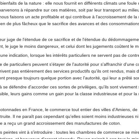
s bienfaits de la nature : elle nous fournit en différents climats une fo
rvenons à répandre sur ces matières, soit par leur transport au milieu
té, nous faisons un acte profitable et qui contribue à l'accroissement de 
 rien de plus fâcheux que le sacrifice des avances et des consommatio
lleur juge de l'étendue de ce sacrifice et de l'étendue du dédommagemen
t, le juge le moins dangereux, et celui dont les jugements coûtent le m
cune indication, lorsque les intérêts particuliers ne servent pas de cont
de particuliers peuvent s'étayer de l'autorité pour s'affranchir d'une co
ivent pas entièrement des services productifs qu'ils ont rendus, mais do
t presque toujours quelque portion avec l'autorité, qui leur a prêté son
à se défendre d'accorder ces sortes de privilèges, qu'ils sont vivement s
ible, leurs gains comme un gain pour la classe industrieuse et pour la 
tonnades en France, le commerce tout entier des villes d'Amiens, de R
truite. Il ne paraît pas cependant qu'elles soient moins industrieuses ni 
ie a reçu un grand accroissement des manufactures de coton.
es peintes vint à s'introduire : toutes les chambres de commerce se mir