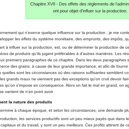
Chapitre XVII - Des effets des règlements de l'admini
ont pour objet d'influer sur la production.
uvernement qui n'exerce quelque influence sur la production ; je me cont
évelopper les effets du système monétaire, des emprunts, des impôts, q
 à influer sur la production, est, ou de déterminer la production de cer
ères de produire qu'ils jugent préférables à d'autres manières. Les résu
ux premiers paragraphes de ce chapitre. Dans les deux paragraphes sui
mmerce des grains, à cause de leur grande importance, et afin de four
s quelles sont les circonstances où des raisons suffisantes semblent
les grands maux ne viennent pas des exceptions qu'on croit devoir faire
es qu'on s'impose en conséquence. Alors on fait le mal en grand, on agi
e vantent de n'en point avoir.
nent la nature des produits
termine à chaque époque, et selon les circonstances, une demande plus
roduction, les services productifs sont un peu mieux payés que dans les
s capitaux et du travail, y sont un peu meilleurs. Ces profits attirent de