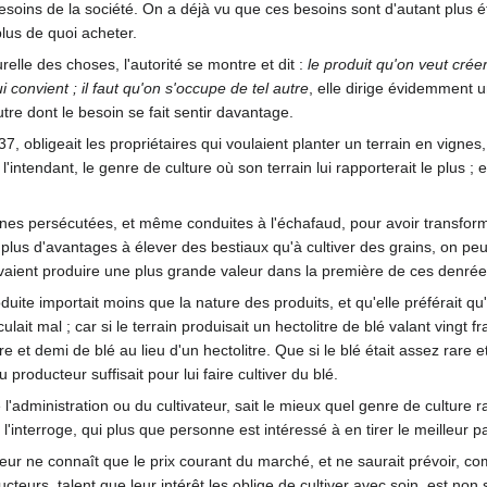
soins de la société. On a déjà vu que ces besoins sont d'autant plus é
plus de quoi acheter.
elle des choses, l'autorité se montre et dit :
le produit qu'on veut créer
i convient ; il faut qu'on s'occupe de tel autre
, elle dirige évidemment 
tre dont le besoin se fait sentir davantage.
7, obligeait les propriétaires qui voulaient planter un terrain en vignes
'intendant, le genre de culture où son terrain lui rapporterait le plus ; e
nes persécutées, et même conduites à l'échafaud, pour avoir transformé
us d'avantages à élever des bestiaux qu'à cultiver des grains, on peut
uvaient produire une plus grande valeur dans la première de ces denré
oduite importait moins que la nature des produits, et qu'elle préférait qu
culait mal ; car si le terrain produisait un hectolitre de blé valant vingt
re et demi de blé au lieu d'un hectolitre. Que si le blé était assez rare 
u producteur suffisait pour lui faire cultiver du blé.
e l'administration ou du cultivateur, sait le mieux quel genre de culture
ie, l'interroge, qui plus que personne est intéressé à en tirer le meilleur p
tivateur ne connaît que le prix courant du marché, et ne saurait prévoir, 
cteurs, talent que leur intérêt les oblige de cultiver avec soin, est no