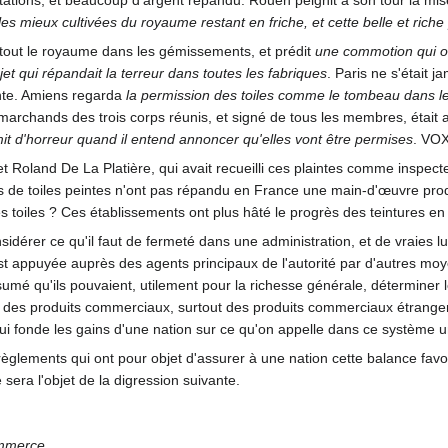
ations, et beaucoup d'argent répandu. Rouen peignit à son tour la misè
s les mieux cultivées du royaume restant en friche, et cette belle et ric
de tout le royaume dans les gémissements, et prédit
une commotion qui o
jet qui répandait la terreur dans toutes les fabriques
. Paris ne s'était 
ante. Amiens regarda
la permission des toiles comme le tombeau dans l
rchands des trois corps réunis, et signé de tous les membres, était a
mit d'horreur quand il entend annoncer qu'elles vont être permises
. VO
sujet Roland De La Platière, qui avait recueilli ces plaintes comme insp
 de toiles peintes n'ont pas répandu en France une main-d'œuvre prodig
es toiles ? Ces établissements ont plus hâté le progrès des teintures e
dérer ce qu'il faut de fermeté dans une administration, et de vraies lumi
 est appuyée auprès des agents principaux de l'autorité par d'autres mo
é qu'ils pouvaient, utilement pour la richesse générale, déterminer les
s produits commerciaux, surtout des produits commerciaux étrangers.
qui fonde les gains d'une nation sur ce qu'on appelle dans ce système
 règlements qui ont pour objet d'assurer à une nation cette balance favo
 sera l'objet de la digression suivante.
mmerce.