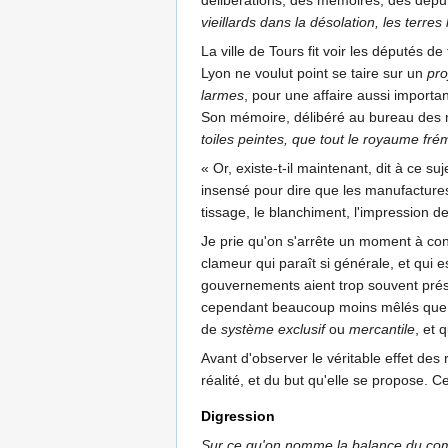
délibérations, des mémoires, des déput
vieillards dans la désolation, les terre
La ville de Tours fit voir les députés 
Lyon ne voulut point se taire sur un
pro
larmes
, pour une affaire aussi import
Son mémoire, délibéré au bureau des ma
toiles peintes, que tout le royaume fré
« Or, existe-t-il maintenant, dit à ce 
insensé pour dire que les manufactures
tissage, le blanchiment, l'impression d
Je prie qu'on s'arrête un moment à consi
clameur qui paraît si générale, et qui
gouvernements aient trop souvent présum
cependant beaucoup moins mêlés que de
de
système exclusif
ou
mercantile
, et 
Avant d'observer le véritable effet des
réalité, et du but qu'elle se propose. Ce
Digression
Sur ce qu'on nomme la balance du co