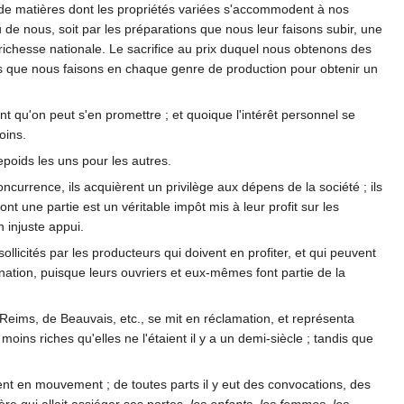
ule de matières dont les propriétés variées s'accommodent à nos
 de nous, soit par les préparations que nous leur faisons subir, une
la richesse nationale. Le sacrifice au prix duquel nous obtenons des
ns que nous faisons en chaque genre de production pour obtenir un
t qu'on peut s'en promettre ; et quoique l'intérêt personnel se
oins.
repoids les uns pour les autres.
ncurrence, ils acquièrent un privilège aux dépens de la société ; ils
nt une partie est un véritable impôt mis à leur profit sur les
 injuste appui.
ollicités par les producteurs qui doivent en profiter, et qui peuvent
nation, puisque leurs ouvriers et eux-mêmes font partie de la
eims, de Beauvais, etc., se mit en réclamation, et représenta
moins riches qu'elles ne l'étaient il y a un demi-siècle ; tandis que
ent en mouvement ; de toutes parts il y eut des convocations, des