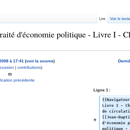
Lire
Voir le text
aité d'économie politique - Livre I - Ch
2008 à 17:41
(
voir la source
)
Derni
scussion
|
contributions
)
m
A
ication précédente
u
Ligne 1 :
c
u
{{Navigateur
n
Livre I - Ch
de circulati
r
[[Jean-Bapti
é
d'économie p
s
politique - 