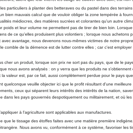
les particuliers à planter des betteraves ou du pastel dans des terrain
un bien mauvais calcul que de vouloir obliger la zone tempérée à fourni
ualités médiocres, des matières sucrées et colorantes qu'un autre clima
 leur poids et leur volume ne permettent pas de tirer de bien loin. Lor
s de ce qu'elles produisent plus volontiers ; lorsque nous achetons p
duit avec avantage, nous devenons nous-mêmes victimes de notre propre fol
le comble de la démence est de lutter contre elles ; car c'est employer
us cher un produit, lorsque son prix ne sort pas du pays, que de le paye
que nous avons analysés : on y verra que les produits ne s'obtiennent 
t la valeur est, par ce fait, aussi complètement perdue pour le pays que
elconque veuille objecter ici que le profit résultant d'une meilleure pro
ements, ceux qui séparent leurs intérêts des intérêts de la nation, save
ême dans les pays gouvernés despotiquement ou militairement, et où les 
ppliquer à l'agriculture sont applicables aux manufactures.
ue le tissage des étoffes faites avec une matière première indigène, es
étrangère. Nous avons vu, conformément à ce système, favoriser les tis