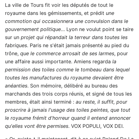
La ville de Tours fit voir les députés de tout le
royaume dans les gémissements, et prédit
une
commotion qui occasionnera une convulsion dans le
gouvernement politique
… Lyon ne voulut point se taire
sur un
projet qui répandait la terreur dans toutes les
fabriques
. Paris ne s'était jamais présenté au pied du
trône,
que le commerce arrosait de ses larmes
, pour
une affaire aussi importante. Amiens regarda
la
permission des toiles comme le tombeau dans lequel
toutes les manufactures du royaume devaient être
anéanties
. Son mémoire, délibéré au bureau des
marchands des trois corps réunis, et signé de tous les
membres, était ainsi terminé :
au reste, il suffit, pour
proscrire à jamais l'usage des toiles peintes, que tout
le royaume frémit d'horreur quand il entend annoncer
qu'elles vont être permises
. VOX POPULI, VOX DEI.
« Or, existe-t-il maintenant, dit à ce sujet Roland De La