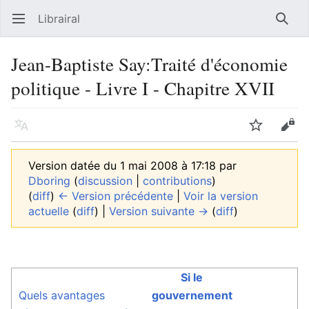
Librairal
Ouvrir le menu principal
Reche
Jean-Baptiste Say:Traité d'économie
politique - Livre I - Chapitre XVII
Langue
Suivre
Modifier
Version datée du 1 mai 2008 à 17:18 par
Dboring
(
discussion
|
contributions
)
(
diff
)
← Version précédente
|
Voir la version
actuelle
(
diff
) |
Version suivante →
(
diff
)
Si le
Quels avantages
gouvernement