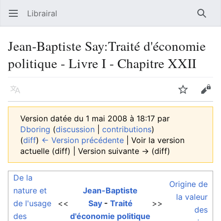
Librairal
Ouvrir le menu principal
Reche
Jean-Baptiste Say:Traité d'économie
politique - Livre I - Chapitre XXII
Langue
Suivre
Modifier
Version datée du 1 mai 2008 à 18:17 par
Dboring
(
discussion
|
contributions
)
(
diff
)
← Version précédente
| Voir la version
actuelle (diff) | Version suivante → (diff)
De la
Origine de
nature et
Jean-Baptiste
la valeur
de l'usage
<<
Say
-
Traité
>>
des
des
d'économie politique