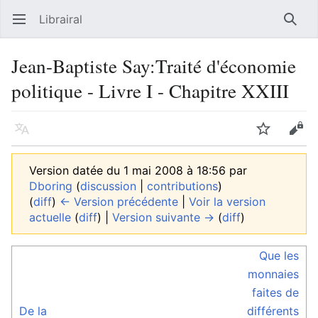
Librairal
Ouvrir le menu principal
Reche
Jean-Baptiste Say:Traité d'économie
politique - Livre I - Chapitre XXIII
Langue
Suivre
Modifier
Version datée du 1 mai 2008 à 18:56 par
Dboring
(
discussion
|
contributions
)
(
diff
)
← Version précédente
|
Voir la version
actuelle
(
diff
) |
Version suivante →
(
diff
)
Que les
monnaies
faites de
De la
différents