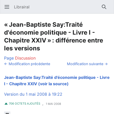
Librairal
Ouvrir le menu principal
Reche
« Jean-Baptiste Say:Traité
d'économie politique - Livre I -
Chapitre XXIV » : différence entre
les versions
Page
Discussion
← Modification précédente
Modification suivante →
Jean-Baptiste Say:Traité d'économie politique - Livre
I - Chapitre XXIV
(voir la source)
Version du 1 mai 2008 à 19:22
,
706 OCTETS AJOUTÉS
1 MAI 2008
m