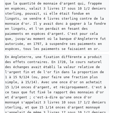
que la quantité de monnaie d'argent qui, frappée 
en espèces, valait 3 livres 17 sous 10 1/2 deniers 
sterling, pouvait, si elle était fondue en 
lingots, se vendre 4 livres sterling contre de la 
monnaie d'or. Il y avait donc à gagner à la fondre 
en lingots, et l'on perdait en fesant des 
paiements en espèces d'argent. C'est pour cela 
que, jusqu'au moment où la banque d'Angleterre fut 
autorisée, en 1797, à suspendre ses paiements en 
espèces, tous les paiements se faisaient en or.
En Angleterre, une fixation différente a produit 
des effets contraires. En 1728, le cours naturel 
des échanges avait établi la valeur relative de 
l'argent fin et de l'or fin dans la proportion de 
1 à 15 9/124 (ou, pour faire une fraction plus 
simple, à 15/14). Avec une once d'or on achetait 
15 1/14 onces d'argent, et réciproquement. C'est à 
ce taux que fut fixé le rapport des monnaies d'or 
et d'argent ; c'est-à-dire qu'une once d'or 
monnayé s'appelait 3 livres 10 sous 17 1/2 deniers 
sterling, et que 15 1/14 onces d'argent monnayé 
s'appelait de même 3 livres 17 sous 10 1/2 deniers 