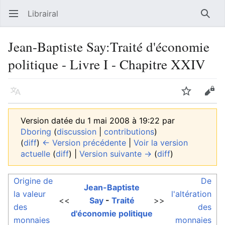
Librairal
Ouvrir le menu principal
Reche
Jean-Baptiste Say:Traité d'économie
politique - Livre I - Chapitre XXIV
Langue
Suivre
Modifier
Version datée du 1 mai 2008 à 19:22 par
Dboring
(
discussion
|
contributions
)
(
diff
)
← Version précédente
|
Voir la version
actuelle
(
diff
) |
Version suivante →
(
diff
)
Origine de
De
Jean-Baptiste
la valeur
l'altération
<<
Say
-
Traité
>>
des
des
d'économie politique
monnaies
monnaies