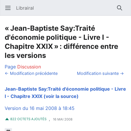
Librairal
Ouvrir le menu principal
Reche
« Jean-Baptiste Say:Traité
d'économie politique - Livre I -
Chapitre XXIX » : différence entre
les versions
Page
Discussion
← Modification précédente
Modification suivante →
Jean-Baptiste Say:Traité d'économie politique - Livre
I - Chapitre XXIX
(voir la source)
Version du 16 mai 2008 à 18:45
,
822 OCTETS AJOUTÉS
16 MAI 2008
m