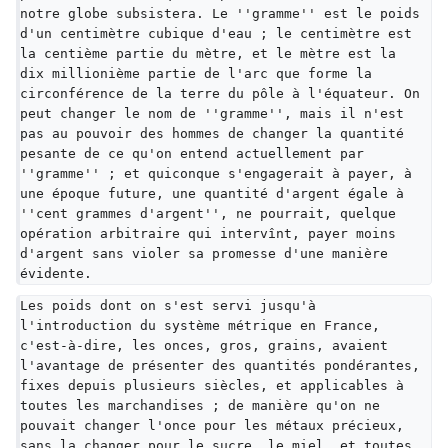
notre globe subsistera. Le ''gramme'' est le poids 
d'un centimètre cubique d'eau ; le centimètre est 
la centième partie du mètre, et le mètre est la 
dix millionième partie de l'arc que forme la 
circonférence de la terre du pôle à l'équateur. On 
peut changer le nom de ''gramme'', mais il n'est 
pas au pouvoir des hommes de changer la quantité 
pesante de ce qu'on entend actuellement par 
''gramme'' ; et quiconque s'engagerait à payer, à 
une époque future, une quantité d'argent égale à 
''cent grammes d'argent'', ne pourrait, quelque 
opération arbitraire qui intervînt, payer moins 
d'argent sans violer sa promesse d'une manière 
évidente.
Les poids dont on s'est servi jusqu'à 
l'introduction du système métrique en France, 
c'est-à-dire, les onces, gros, grains, avaient 
l'avantage de présenter des quantités pondérantes, 
fixes depuis plusieurs siècles, et applicables à 
toutes les marchandises ; de manière qu'on ne 
pouvait changer l'once pour les métaux précieux, 
sans la changer pour le sucre, le miel, et toutes 