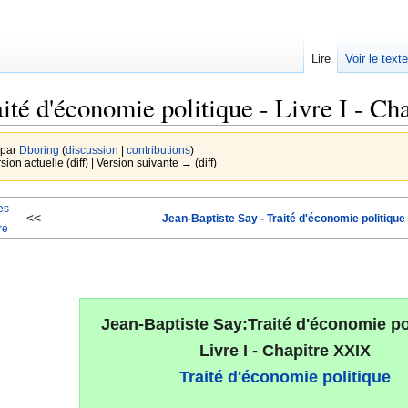
Lire
Voir le text
ité d'économie politique - Livre I - C
 par
Dboring
(
discussion
|
contributions
)
rsion actuelle (diff) | Version suivante → (diff)
es
<<
Jean-Baptiste Say
-
Traité d'économie politique
re
Jean-Baptiste Say:Traité d'économie pol
Livre I - Chapitre XXIX
Traité d'économie politique