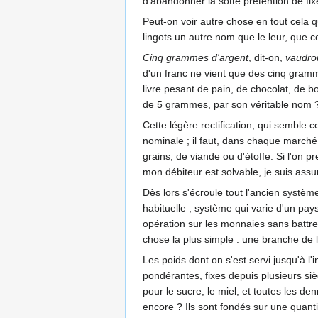
d'abandonner la sotte prétention de fixe
Peut-on voir autre chose en tout cela q
lingots un autre nom que le leur, que ce
Cinq grammes d'argent
, dit-on,
vaudro
d'un franc ne vient que des cinq gramme
livre pesant de pain, de chocolat, de b
de 5 grammes, par son véritable nom ?
Cette légère rectification, qui semble
nominale ; il faut, dans chaque marché
grains, de viande ou d'étoffe. Si l'on p
mon débiteur est solvable, je suis assu
Dès lors s'écroule tout l'ancien systè
habituelle ; système qui varie d'un pays
opération sur les monnaies sans battr
chose la plus simple : une branche de l
Les poids dont on s'est servi jusqu'à l
pondérantes, fixes depuis plusieurs si
pour le sucre, le miel, et toutes les 
encore ? Ils sont fondés sur une quanti