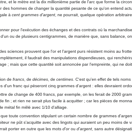
tre, et le mètre est la dix millionième partie de l'arc que forme la circ
voir des hommes de changer la quantité pesante de ce qu'on entend act
égale à
cent grammes d'argent
, ne pourrait, quelque opération arbitrai
onner pour l'exécution des échanges et des contrats où la marchandise
 d'un ou de plusieurs centigrammes, de manière que, sans balance, on 
es sciences prouvent que l'or et l'argent purs résistent moins au frott
complètement, il faudrait des manipulations dispendieuses, qui renchéri
liage ; mais que cette quantité soit annoncée par l'empreinte, qui ne doit 
tion de
francs
, de
décimes
, de
centimes
. C'est qu'en effet de tels noms
es d'un franc qui pèseront cinq grammes d'argent : elles devraient or
 lettre de change de 400 francs, par exemple, on les ferait de 2000 gramm
 fin ; et rien ne serait plus facile à acquitter ; car les pièces de monna
e métal fin mêlé avec 1/10 d'alliage.
atuât que toute convention stipulant un certain nombre de grammes d'arge
ébiteur ne pût s'acquitte avec des lingots qui auraient un peu moins de v
rrait porter en outre que les mots
d'or
ou
d'argent
, sans autre désignati