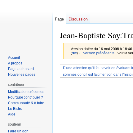
Page
Discussion
Jean-Baptiste Say:Tra
Version datée du 16 mai 2008 à 18:46
(
diff
)
← Version précédente
| Voir la ve
Accueil
A propos
Aller
Aller
D'une attention qu'il faut avoir en évaluant l
Page au hasard
à
à
sommes dont il est fait mention dans l'histoi
Nouvelles pages
la
la
contribuer
navigation
recherche
Modifications récentes
Pourquoi contribuer ?
Communauté & à faire
Le Bistro
Aide
soutenir
Faire un don