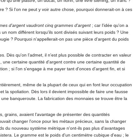
 qu'une piastre, un ducat, un florin, une livre sterling, un franc ?
re ? Si l'on ne peut y voir autre chose, pourquoi donnerait-on à ces
mes d'argent vaudront cinq grammes d'argent
; car l'idée qu'on a
 un nom différent lorsqu'ils sont divisés suivant leurs poids ? Une
bougie ? Pourquoi n'appellerait-on pas une pièce d'argent du poids
. Dès qu'on l'admet, il n'est plus possible de contracter en valeur
 une certaine quantité d'argent contre une certaine quantité de
ion ; si l'on s'engage à me payer tant d'onces d'argent fin, et si
entièrement, même de la plupart de ceux qui en font leur occupation
et la spoliation. Dès lors il devient impossible de faire une fausse
une banqueroute. La fabrication des monnaies se trouve être la
os, grains, avaient l'avantage de présenter des quantités
pouvait changer l'once pour les métaux précieux, sans la changer
oids du nouveau système métrique n'ont-ils pas plus d'avantages
sistera. Le
gramme
est le poids d'un centimètre cubique d'eau ; le