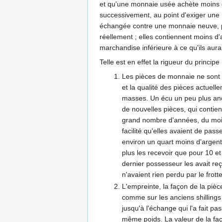
et qu'une monnaie usée achète moins 
successivement, au point d'exiger une
échangée contre une monnaie neuve, pi
réellement ; elles contiennent moins d'
marchandise inférieure à ce qu'ils aura
Telle est en effet la rigueur du princip
Les pièces de monnaie ne sont p
et la qualité des pièces actuell
masses. Un écu un peu plus anc
de nouvelles pièces, qui contien
grand nombre d'années, du moins
facilité qu'elles avaient de pa
environ un quart moins d'argent 
plus les recevoir que pour 10 e
dernier possesseur les avait reç
n'avaient rien perdu par le frot
L'empreinte, la façon de la pièc
comme sur les anciens shillings
jusqu'à l'échange qui l'a fait pa
même poids. La valeur de la faço