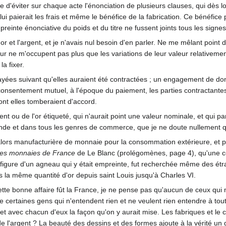
ue d'éviter sur chaque acte l'énonciation de plusieurs clauses, qui dès
 lui paierait les frais et même le bénéfice de la fabrication. Ce bénéfice 
reinte énonciative du poids et du titre ne fussent joints tous les signe
l'or et l'argent, et je n'avais nul besoin d'en parler. Ne me mêlant poi
ur ne m'occupent pas plus que les variations de leur valeur relativement à
a fixer.
payées suivant qu'elles auraient été contractées ; un engagement de d
onsentement mutuel, à l'époque du paiement, les parties contractantes
nt elles tomberaient d'accord.
nt ou de l'or étiqueté, qui n'aurait point une valeur nominale, et qui pa
nde et dans tous les genres de commerce, que je ne doute nullement q
 alors manufacturière de monnaie pour la consommation extérieure, et pou
 des monnaies de France
de Le Blanc (prolégomènes, page 4), qu'une cer
 figure d'un agneau qui y était empreinte, fut recherchée même des étra
s la même quantité d'or depuis saint Louis jusqu'à Charles VI.
ette bonne affaire fût la France, je ne pense pas qu'aucun de ceux qui m
de certaines gens qui n'entendent rien et ne veulent rien entendre à tou
et avec chacun d'eux la façon qu'on y aurait mise. Les fabriques et le
et de l'argent ? La beauté des dessins et des formes ajoute à la vérité u