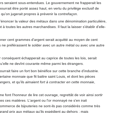
 lors seraient sous-entendues. Le gouvernement ne frapperait les
pourrait être porté assez haut, en vertu du privilège exclusif de
s qu'on jugerait propres à prévenir la contrefaçon.
nt d'énoncer la valeur des métaux dans une dénomination particulière,
 toutes les autres marchandises. Il faut la laisser s'établir d'elle-
onner cent grammes d'argent serait acquitté au moyen de cent
 ne préférassent le solder avec un autre métal ou avec une autre
r conséquent échapperait au caprice de toutes les lois, serait
u'elle ne devînt courante même parmi les étrangers.
rrait faire un fort bon bénéfice sur cette branche d'industrie.
taine monnaie que fit battre saint Louis, et dont les pièces
ngers, et qu'ils
aimaient fort à contracter en cette monnaie
,
e font l'honneur de lire cet ouvrage, regrettât de voir ainsi
sortir
tes ces matières. L'argent ou l'or monnayé ne s'en irait
 commerce de bijouteries ne sont-ils pas considérés comme très
n grand prix aux métaux qu'ils expédient au dehors ; mais