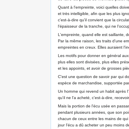
Quant à l'empreinte, voici quelles doiven
et très intelligible, afin que les plus i
c'est-à-dire qu'il convient que la circu
l'épaisseur de la tranche, qui ne l'occu
L'empreinte, quand elle est saillante, d
Par la même raison, les traits d'une em
empreintes en creux. Elles auraient l'
Les motifs pour donner en général aux 
plus elles sont divisées, plus elles pr
et les appoints, et avoir de grosses pi
C'est une question de savoir par qui do
espèce de marchandise, supportée par c
Un homme qui revend un habit après l'a
qu'il ne l'a acheté, c'est-à-dire, rece
Mais la portion de l'écu usée en passan
pendant plusieurs années, que son poid
chacun de ceux entre les mains de qui 
jour l'écu a dû acheter un peu moins de