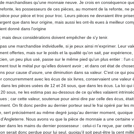
de marchandises qu'une monnaie neuve. Je crois en conséquence que,
 refonte, les possesseurs de ces pièces, au moment de la refonte, ne 
èce pour pièce et troc pour troc. Leurs pièces ne devraient être pris
argent que dans leur origine, mais aussi les ont-ils eues à meilleur com
ient donné dans l'origine
e ; mais deux considérations doivent empêcher de s'y tenir.
as une marchandise individuelle, si je peux ainsi m'exprimer. Leur val
ement offertes, mais sur le poids et la qualité qu'on sait, par expérien
ien, un peu plus usé, passe sur le même pied qu'un plus entier : l'un
nent tout le métal pur qu'elles doivent avoir ; et dans cet état de cho
 pour cause d'usure, une diminution dans sa valeur. C'est ce qui pouv
sser concurremment avec les écus de six livres, conservaient une vale
dans les pièces usées de 12 et 24 sous, que dans les écus. La loi qui in
t 20 sous, ne les estima pas au-dessous de ce qu'elles valaient intrins
ues ; car cette valeur, soutenue pour ainsi dire par celle des écus, étai
tement. On fit donc perdre au dernier porteur seul le frai opéré par les m
e, sert précisément au même degré jusqu'au dernier moment, quoique sur 
 d'Angleterre. Nous avons vu que la pièce de monnaie a une certaine va
sser dans les mains du dernier possesseur : celui-ci l'a reçue, par cette 
n serait donc perdue pour lui seul, quoiqu'il soit peut-être la cent mill