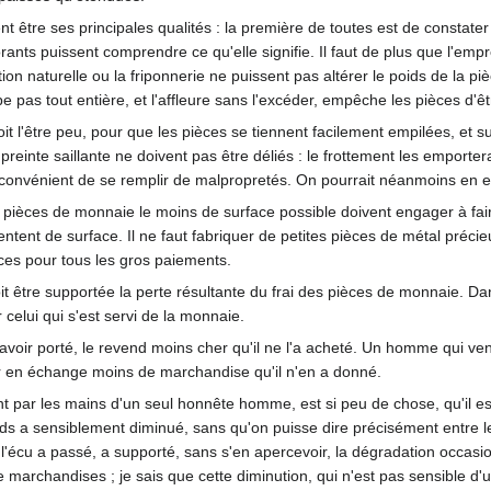
t être ses principales qualités : la première de toutes est de constater le 
gnorants puissent comprendre ce qu'elle signifie. Il faut de plus que l'empr
lation naturelle ou la friponnerie ne puissent pas altérer le poids de la
pe pas tout entière, et l'affleure sans l'excéder, empêche les pièces d'ê
oit l'être peu, pour que les pièces se tiennent facilement empilées, et s
preinte saillante ne doivent pas être déliés : le frottement les emporte
inconvénient de se remplir de malpropretés. On pourrait néanmoins en e
pièces de monnaie le moins de surface possible doivent engager à fair
ésentent de surface. Il ne faut fabriquer de petites pièces de métal pré
èces pour tous les gros paiements.
it être supportée la perte résultante du frai des pièces de monnaie. Dan
elui qui s'est servi de la monnaie.
voir porté, le revend moins cher qu'il ne l'a acheté. Un homme qui ve
voir en échange moins de marchandise qu'il n'en a donné.
t par les mains d'un seul honnête homme, est si peu de chose, qu'il est
s a sensiblement diminué, sans qu'on puisse dire précisément entre les 
l'écu a passé, a supporté, sans s'en apercevoir, la dégradation occasi
 marchandises ; je sais que cette diminution, qui n'est pas sensible d'u