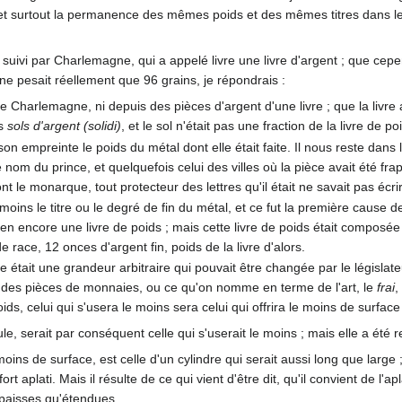
, et surtout la permanence des mêmes poids et des mêmes titres dans l
té suivi par Charlemagne, qui a appelé livre une livre d'argent ; que c
 ne pesait réellement que 96 grains, je répondrais :
de Charlemagne, ni depuis des pièces d'argent d'une livre ; que la liv
es
sols d'argent (solidi)
, et le sol n'était pas une fraction de la livre de po
on empreinte le poids du métal dont elle était faite. Il nous reste dan
nom du prince, et quelquefois celui des villes où la pièce avait été fra
le monarque, tout protecteur des lettres qu'il était ne savait pas écri
ins le titre ou le degré de fin du métal, et ce fut la première cause de 
en encore une livre de poids ; mais cette livre de poids était composée
race, 12 onces d'argent fin, poids de la livre d'alors.
me était une grandeur arbitraire qui pouvait être changée par le législa
e des pièces de monnaies, ou ce qu'on nomme en terme de l'art, le
frai
,
, celui qui s'usera le moins sera celui qui offrira le moins de surface
e, serait par conséquent celle qui s'userait le moins ; mais elle a été 
 moins de surface, est celle d'un cylindre qui serait aussi long que lar
rt aplati. Mais il résulte de ce qui vient d'être dit, qu'il convient de l'a
épaisses qu'étendues.