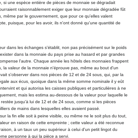
 si une espèce entière de pièces de monnaie se dégradait
pourraient raisonnablement exiger que leur monnaie dégradée fût
es, même par le gouvernement, que pour ce qu'elles valent
pte, puisque, pour les avoir, ils n'ont donné qu'une quantité de
eur dans les échanges s'établit, non pas précisément sur le poids
ce, exister dans la monnaie du pays prise au hasard et par grandes
 compense l'autre. Chaque année les hôtels des monnaies frappent
ses, la valeur de la monnaie n'éprouve pas, même au bout d'un
ait s'observer dans nos pièces de 12 et de 24 sous, qui, par la
ur égale aux écus, quoique dans la même somme nominale il y eût
tervint et qui autorisa les caisses publiques et particulières à ne
èquement, mais les estima au-dessous de la valeur pour laquelle le
t restée jusqu'à lui de 12 et de 24 sous, comme si les pièces
illiers de mains dans lesquelles elles avaient passé.
la fin elle soit à peine visible, ou même ne le soit plus du tout,
leur en raison de cette empreinte ; cette valeur a été reconnue
raison, à un taux un peu supérieur à celui d'un petit lingot du
ième personne à qui la pièce a servi.