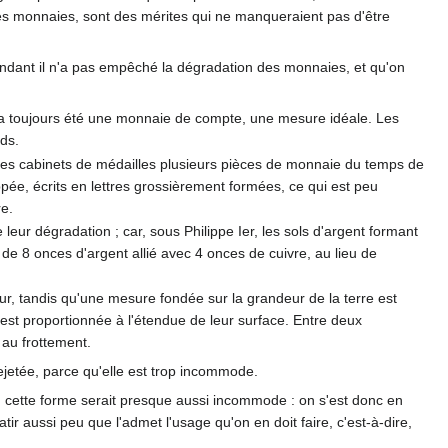
es monnaies, sont des mérites qui ne manqueraient pas d'être
ependant il n'a pas empêché la dégradation des monnaies, et qu'on
re a toujours été une monnaie de compte, une mesure idéale. Les
ids.
s les cabinets de médailles plusieurs pièces de monnaie du temps de
ppée, écrits en lettres grossièrement formées, ce qui est peu
re.
leur dégradation ; car, sous Philippe Ier, les sols d'argent formant
 de 8 onces d'argent allié avec 4 onces de cuivre, au lieu de
teur, tandis qu'une mesure fondée sur la grandeur de la terre est
 est proportionnée à l'étendue de leur surface. Entre deux
 au frottement.
rejetée, parce qu'elle est trop incommode.
ge ; cette forme serait presque aussi incommode : on s'est donc en
platir aussi peu que l'admet l'usage qu'on en doit faire, c'est-à-dire,