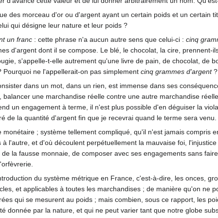
r d'avance cette valeur et de lui donner arbitrairement un nom. Qu'est-ce
ue des morceau d'or ou d'argent ayant un certain poids et un certain tit
lui qui désigne leur nature et leur poids ?
nt un franc
: cette phrase n'a aucun autre sens que celui-ci :
cinq gram
s d'argent dont il se compose. Le blé, le chocolat, la cire, prennent-ils
ougie, s'appelle-t-elle autrement qu'une livre de pain, de chocolat, de 
 Pourquoi ne l'appellerait-on pas simplement
cinq grammes d'argent
?
 consister dans un mot, dans un rien, est immense dans ses conséquences
, balancer une marchandise réelle contre une autre marchandise réelle,
rend un engagement à terme, il n'est plus possible d'en déguiser la violat
ré de la quantité d'argent fin que je recevrai quand le terme sera venu.
me monétaire ; système tellement compliqué, qu'il n'est jamais compris 
 à l'autre, et d'où découlent perpétuellement la mauvaise foi, l'injustice 
e de la fausse monnaie, de composer avec ses engagements sans faire 
'orfèvrerie.
'introduction du système métrique en France, c'est-à-dire, les onces, gr
ècles, et applicables à toutes les marchandises ; de manière qu'on ne 
denrées qui se mesurent au poids ; mais combien, sous ce rapport, les p
té donnée par la nature, et qui ne peut varier tant que notre globe sub