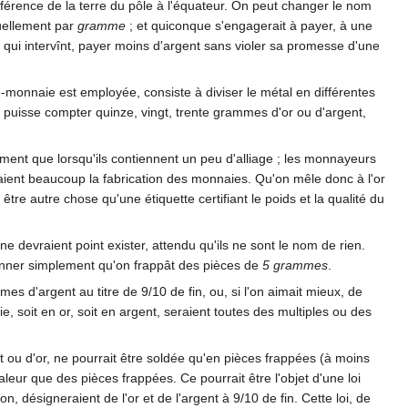
onférence de la terre du pôle à l'équateur. On peut changer le nom
uellement par
gramme
; et quiconque s'engagerait à payer, à une
re qui intervînt, payer moins d'argent sans violer sa promesse d'une
-monnaie est employée, consiste à diviser le métal en différentes
puisse compter quinze, vingt, trente grammes d'or ou d'argent,
ement que lorsqu'ils contiennent un peu d'alliage ; les monnayeurs
raient beaucoup la fabrication des monnaies. Qu'on mêle donc à l'or
être autre chose qu'une étiquette certifiant le poids et la qualité du
 ne devraient point exister, attendu qu'ils ne sont le nom de rien.
donner simplement qu'on frappât des pièces de
5 grammes
.
es d'argent au titre de 9/10 de fin, ou, si l'on aimait mieux, de
ie, soit en or, soit en argent, seraient toutes des multiples ou des
nt ou d'or, ne pourrait être soldée qu'en pièces frappées (à moins
aleur que des pièces frappées. Ce pourrait être l'objet d'une loi
on, désigneraient de l'or et de l'argent à 9/10 de fin. Cette loi, de