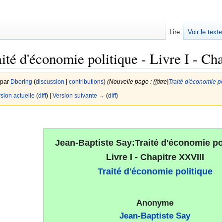
Lire
Voir le text
ité d'économie politique - Livre I - C
 par
Dboring
(
discussion
|
contributions
)
(Nouvelle page : {{titre|
Traité d'économie po
rsion actuelle
(
diff
) |
Version suivante →
(
diff
)
Jean-Baptiste Say:Traité d'économie pol
Livre I - Chapitre XXVIII
Traité d'économie politique
Anonyme
Jean-Baptiste Say