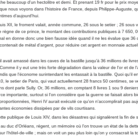
he beaucoup d'un hectolitre et demi. Et prenant 19 fr pour le prix moyen 
ue nous voyons dans l'histoire de France, depuis Philippe-Auguste, que 
entimes d'aujourd'hui.
is XII, le froment valait, année commune, 26 sous le setier ; 26 sous v
e règne de ce prince, le montant des contributions publiques à 7 650, 
nal en donne donc une bien fausse idée quand il ne les évalue que 36 de 
ntenait de métal d'argent, pour réduire cet argent en monnaie actuelle,
'il avait amassé dans les caves de la bastille jusqu'à 36 millions de liv
 Comme il y eut une très forte dégradation dans la valeur de l'or et de
ndis que l'économe surintendant les entassait à la bastille. Quoi qu'il e
, le setier de Paris, qui vaut actuellement 28 francs 50 centimes, se ve
s dont parle Sully. Or, 36 millions, en comptant 8 livres 1 sou 9 denie
rce importante, surtout si l'on considère que la guerre se faisait alor
oportionnées, Henri IV aurait exécuté ce qu'on n'accomplirait pas aujou
santes économies dissipées par de vils courtisans.
te publique de Louis XIV, dans les désastres qui signalèrent la fin de 
u duc d'Orléans, régent, un mémoire où l'on trouve un état de la dette 
r l'hôtel-de-ville ; mais on voit un peu plus loin qu'on y consacrait la 