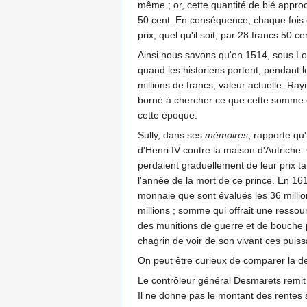
même ; or, cette quantité de blé approc
50 cent. En conséquence, chaque fois q
prix, quel qu'il soit, par 28 francs 50 c
Ainsi nous savons qu'en 1514, sous Lou
quand les historiens portent, pendant l
millions de francs, valeur actuelle. Ray
borné à chercher ce que cette somme co
cette époque.
Sully, dans ses
mémoires
, rapporte qu
d'Henri IV contre la maison d'Autriche.
perdaient graduellement de leur prix ta
l'année de la mort de ce prince. En 1610
monnaie que sont évalués les 36 million
millions ; somme qui offrait une ressou
des munitions de guerre et de bouche pr
chagrin de voir de son vivant ces puis
On peut être curieux de comparer la det
Le contrôleur général Desmarets remit a
Il ne donne pas le montant des rentes su