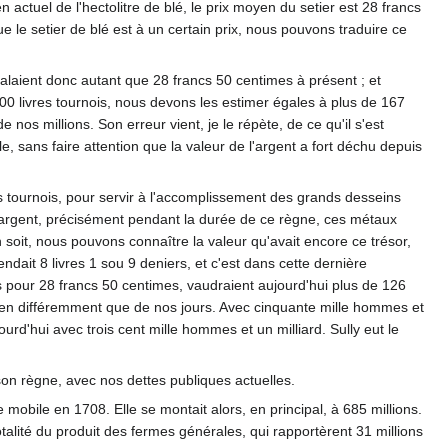
actuel de l'hectolitre de blé, le prix moyen du setier est 28 francs
le setier de blé est à un certain prix, nous pouvons traduire ce
alaient donc autant que 28 francs 50 centimes à présent ; et
000 livres tournois, nous devons les estimer égales à plus de 167
nos millions. Son erreur vient, je le répète, de ce qu'il s'est
 sans faire attention que la valeur de l'argent a fort déchu depuis
res tournois, pour servir à l'accomplissement des grands desseins
 l'argent, précisément pendant la durée de ce règne, ces métaux
n soit, nous pouvons connaître la valeur qu'avait encore ce trésor,
ndait 8 livres 1 sou 9 deniers, et c'est dans cette dernière
rs pour 28 francs 50 centimes, vaudraient aujourd'hui plus de 126
s bien différemment que de nos jours. Avec cinquante mille hommes et
rd'hui avec trois cent mille hommes et un milliard. Sully eut le
son règne, avec nos dettes publiques actuelles.
mobile en 1708. Elle se montait alors, en principal, à 685 millions.
totalité du produit des fermes générales, qui rapportèrent 31 millions