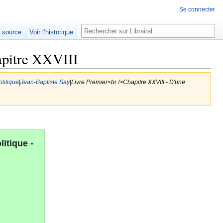
Se connecter
Rechercher
e source
Voir l’historique
hapitre XXVIII
litique
|
Jean-Baptiste Say
|Livre Premier<br />Chapitre XXVIII - D'une
itique -