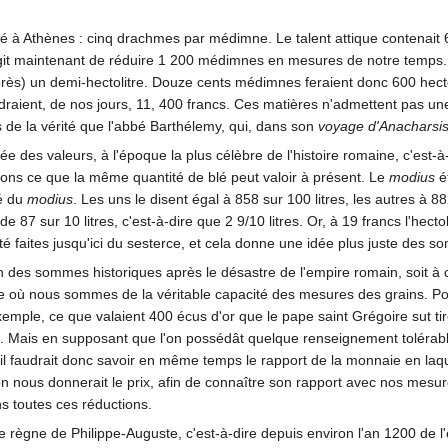
é à Athènes : cinq drachmes par médimne. Le talent attique contenait 
agit maintenant de réduire 1 200 médimnes en mesures de notre temps. 
 près) un demi-hectolitre. Douze cents médimnes feraient donc 600 hecto
udraient, de nos jours, 11, 400 francs. Ces matières n'admettent pas 
de la vérité que l'abbé Barthélemy, qui, dans son
voyage d'Anacharsi
ée des valeurs, à l'époque la plus célèbre de l'histoire romaine, c'e
rons ce que la même quantité de blé peut valoir à présent. Le
modius
é
té du
modius
. Les uns le disent égal à 858 sur 100 litres, les autres à
e 87 sur 10 litres, c'est-à-dire que 2 9/10 litres. Or, à 19 francs l'hect
té faites jusqu'ici du sesterce, et cela donne une idée plus juste des s
tion des sommes historiques après le désastre de l'empire romain, soit à
rance où nous sommes de la véritable capacité des mesures des grains.
xemple, ce que valaient 400 écus d'or que le pape saint Grégoire sut ti
 Mais en supposant que l'on possédât quelque renseignement tolérable su
l faudrait donc savoir en même temps le rapport de la monnaie en laquelle
nous donnerait le prix, afin de connaître son rapport avec nos mesures d
s toutes ces réductions.
 règne de Philippe-Auguste, c'est-à-dire depuis environ l'an 1200 de l'è