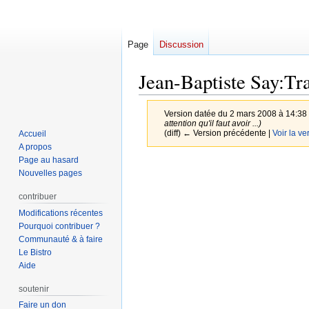
Page
Discussion
Jean-Baptiste Say:Tra
Version datée du 2 mars 2008 à 14:38
attention qu'il faut avoir ...)
(diff) ← Version précédente |
Voir la ve
Accueil
A propos
Page au hasard
Aller
Aller
Nouvelles pages
à
à
la
la
contribuer
navigation
recherche
Modifications récentes
Pourquoi contribuer ?
Communauté & à faire
Le Bistro
Aide
soutenir
Faire un don