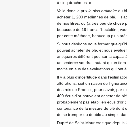
à cinq drachmes. ».
Voilà donc le prix
le plus ordinaire
du bl
acheter 1, 200 médimnes de blé. Il s'
de nos litres, ou (à très peu de chose
beaucoup de 19 francs l'hectolitre, va
par cette méthode, beaucoup plus près 
Si nous désirons nous former quelqu'id
pouvait acheter de blé, et nous évalue
antiquaires diffèrent peu sur la capaci
un sesterce vaudrait autant qu'un tiers d
moitié en sus des évaluations qui ont é
Il y a plus d'incertitude dans l'estima
altérations, soit en raison de l'igno
des rois de France ; pour savoir, par e
400 écus d'or pouvaient acheter de blé.
probablement pas établi en écus d'or ; i
contenance de la mesure de blé dont on 
de se tromper du double au simple dan
Dupré de Saint-Maur croit que depuis le