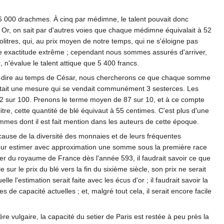
6 000 drachmes. À cinq par médimne, le talent pouvait donc
Or, on sait par d'autres voies que chaque médimne équivalait à 52
litres, qui, au prix moyen de notre temps, qui ne s'éloigne pas
une exactitude extrême ; cependant nous sommes assurés d'arriver,
s
, n'évalue le talent attique que 5 400 francs.
st-à-dire au temps de César, nous chercherons ce que chaque somme
tait une mesure qui se vendait communément 3 sesterces. Les
 882 sur 100. Prenons le terme moyen de 87 sur 10, et à ce compte
olitre, cette quantité de blé équivaut à 55 centimes. C'est plus d'une
ommes dont il est fait mention dans les auteurs de cette époque.
 cause de la diversité des monnaies et de leurs fréquentes
 Pour estimer avec approximation une somme sous la première race
rer du royaume de France dès l'année 593, il faudrait savoir ce que
r le prix du blé vers la fin du sixième siècle, son prix ne serait
 l'estimation serait faite avec les écus d'or ; il faudrait savoir la
e capacité actuelles ; et, malgré tout cela, il serait encore facile
re vulgaire, la capacité du setier de Paris est restée à peu près la