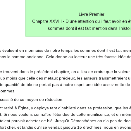
Livre Premier
Chapitre XXVIII - D'une attention qu'il faut avoir en é
sommes dont il est fait mention dans l'histoi
'ils évaluent en monnaies de notre temps les sommes dont il est fait me
dans la somme ancienne. Cela donne au lecteur une très fausse idée de 
 trouvent dans le précédent chapitre, on a lieu de croire que la vale
p moins que celle des métaux précieux, les auteurs transmettraient un
ette quantité de blé ne portait pas à notre esprit une idée assez nette 
 sommes.
écessité de ce moyen de réduction.
tiré à Égine, y déploya tant d'habileté dans sa profession, que les éginè
ent. Si nous voulons connaître l'étendue de cette munificence, et en 
 talent pouvait acheter de blé. Jusqu'à Démosthènes on n'a pas de doc
t fort cher, et tandis qu'il se vendait jusqu'à 16 drachmes, nous en avon