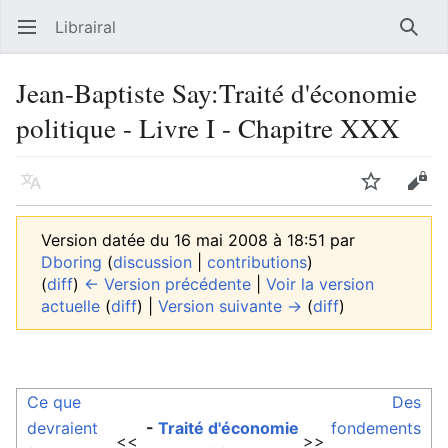
Librairal
Ouvrir le menu principal
Reche
Jean-Baptiste Say:Traité d'économie
politique - Livre I - Chapitre XXX
Langue
Suivre
Modifier
Version datée du 16 mai 2008 à 18:51 par
Dboring
(
discussion
|
contributions
)
(
diff
)
← Version précédente
|
Voir la version
actuelle
(
diff
) |
Version suivante →
(
diff
)
Ce que
Des
devraient
-
Traité d'économie
fondements
<<
>>