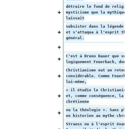
détruire le fond de religio
mysticisme que la mythique 
laissait
subsister dans la légende c
et s'attaqua à l'esprit thé
général.
C'est à Bruno Bauer que suc
logiquement Feuerbach, dont
Christianisme eut un retent
considérable. Comme Feuerba
lui-même,
« il étudie le Christianism
et, comme conséquence, la p
chrétienne
ou la théologie ». Sans plu
en historien au mythe chrét
Strauss ou à l'esprit évang