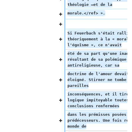
théologie —et de la
morale.</ref> ».
Si Feuerbach s'était rallié
théoriquement à la « morale
l'égoïsme », ce n'avait
été de sa part qu'une inadv
résultant de sa polémique 
antireligieuse, car sa
doctrine de l'amour devait 
éloigné. Stirner ne tombe p
pareilles
inconséquences, et il tire 
logique impitoyable toutes 
conclusions renfermées
dans les prémisses posées p
prédécesseurs. Une fois ren
monde de