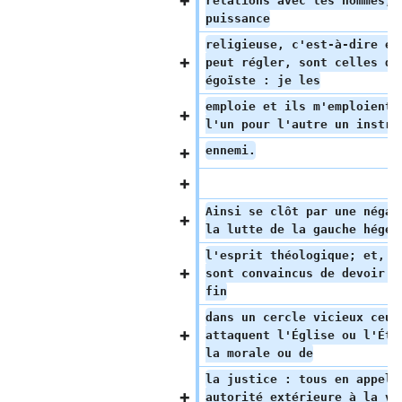
relations avec les hommes, 
puissance
religieuse, c'est-à-dire ex
peut régler, sont celles d'
égoïste : je les
emploie et ils m'emploient,
l'un pour l'autre un instru
ennemi.
Ainsi se clôt par une négat
la lutte de la gauche hégél
l'esprit théologique; et, d
sont convaincus de devoir t
fin
dans un cercle vicieux ceux
attaquent l'Église ou l'Éta
la morale ou de
la justice : tous en appela
autorité extérieure à la vo