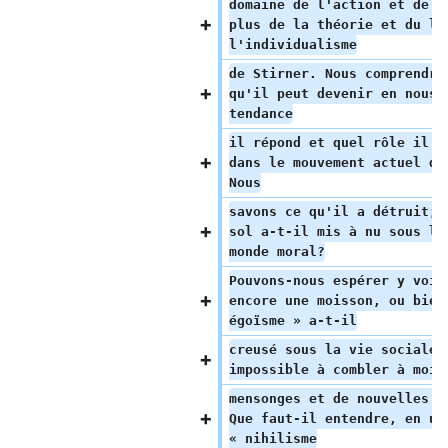
domaine de l'action et de l
plus de la théorie et du li
l'individualisme
de Stirner. Nous comprendro
qu'il peut devenir en nous,
tendance
il répond et quel rôle il p
dans le mouvement actuel de
Nous
savons ce qu'il a détruit; 
sol a-t-il mis à nu sous le
monde moral?
Pouvons-nous espérer y voir
encore une moisson, ou bien
égoïsme » a-t-il
creusé sous la vie sociale 
impossible à combler à moin
mensonges et de nouvelles i
Que faut-il entendre, en un
« nihilisme