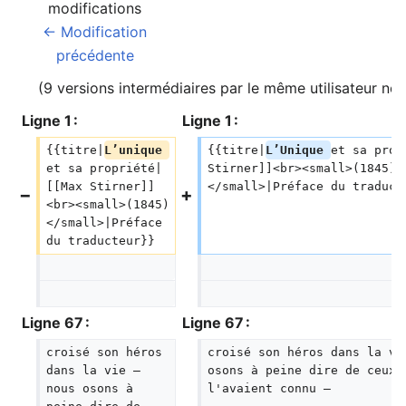
modifications
← Modification
précédente
(9 versions intermédiaires par le même utilisateur non
Ligne 1 :
Ligne 1 :
{{titre|
L’unique 
{{titre|
L’Unique 
et sa prop
et sa propriété|
Stirner]]<br><small>(1845)
[[Max Stirner]]
</small>|Préface du traduct
<br><small>(1845)
</small>|Préface 
du traducteur}}
Ligne 67 :
Ligne 67 :
croisé son héros 
croisé son héros dans la vi
dans la vie — 
osons à peine dire de ceux 
nous osons à 
l'avaient connu —