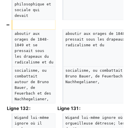
philosophique et 
sociale qui 
devait
aboutir aux 
aboutir aux orages de 1848-
orages de 1848-
pressait sous les drapeaux 
1849 et se 
radicalisme et du
pressait sous 
les drapeaux du 
radicalisme et du
socialisme, ou 
socialisme, ou combattait a
combattait 
Bruno Bauer, de Feuerbach e
autour de Bruno 
Nachhegelianer,
Bauer, de 
Feuerbach et des 
Nachhegelianer,
Ligne 132 :
Ligne 131 :
Wigand lui-même 
Wigand lui-même ignore où i
ignore où il 
orgueilleuse détresse; les 