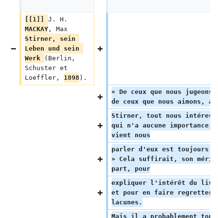
[[1]] 
J. H. 
MACKAY
, Max 
Stirner, sein 
Leben und sein 
Werk 
(Berlin, 
Schuster et 
Loeffler, 
1898
).
« De ceux que nous jugeons 
de ceux que nous aimons, av
Stirner, tout nous intéress
qui n'a aucune importance; 
vient nous
parler d'eux est toujours l
» Cela suffirait, son mérit
part, pour
expliquer l'intérêt du livr
et pour en faire regretter 
lacunes.
Mais il a probablement tout