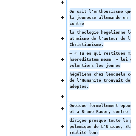
On sait l'enthousiasme que 
la jeunesse allemande en ré
contre
la théologie hégélienne le 
athéisme de l'auteur de l'E
Christianisme.
— « Tu es qui restitues mih
haereditatem meam! » lui di
volontiers les jeunes
hégéliens chez lesquels cet
de l'Humanité trouvait de f
adeptes.
Quoique formellement opposé
et à Bruno Bauer, contre le
dirigée presque toute la pa
polémique de L'Unique, Stir
réalité leur