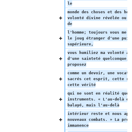
le
monde des choses et des hom
volonté divine révélée ou s
de
l'homme; toujours vous me c
le joug étranger d'une puis
supérieure,
vous humiliez ma volonté au
d'une sainteté quelconque, 
proposez
comme un devoir, une vocati
sacrés cet esprit, cette ra
cette vérité
qui ne sont en réalité que 
instruments. « L'au-delà ex
balayé, mais l'au-delà
intérieur reste et nous app
nouveaux combats. » La prét
immanence