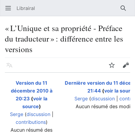
Librairal
Ouvrir le menu principal
Reche
« L’Unique et sa propriété - Préface
du traducteur » : différence entre les
versions
Langue
Suivre
Modifier
Version du 11
Dernière version du 11 déce
décembre 2010 à
21:44
(
voir la sourc
20:23
(
voir la
Serge
(
discussion
|
contri
source
)
Aucun résumé des modifi
Serge
(
discussion
|
contributions
)
Aucun résumé des