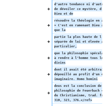
d'autre tendance ni d'autre
de dévoiler ce mystère, d'h
Dieu et de
résoudre la théologie en an
» C'est en ramenant Dieu à 
que la
partie la plus haute de l'ê
séparée de lui et élevée au
particulier,
que la philosophie spéculat
à rendre à l'homme tous les
divins
dont il avait été arbitrair
dépouillé au profit d'un êt
imaginaire. Homo homini
deus est la conclusion de l
philosophie de Feuerbach <r
du Christianisme, trad. fr.
310, 323, 376.</ref>