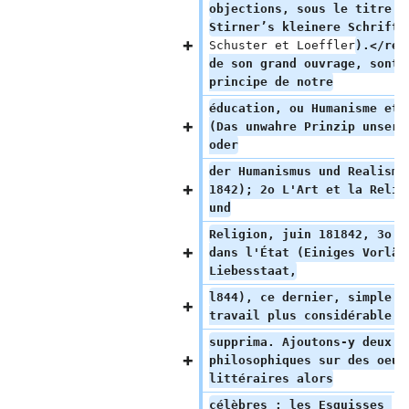
objections, sous le titre :
Stirner’s kleinere Schrifte
Schuster et Loeffler
).</ref
de son grand ouvrage, sont 
principe de notre
éducation, ou Humanisme et 
(Das unwahre Prinzip unsere
oder
der Humanismus und Realismu
1842); 2o L'Art et la Relig
und
Religion, juin 181842, 3o D
dans l'État (Einiges Vorläu
Liebesstaat,
l844), ce dernier, simple e
travail plus considérable q
supprima. Ajoutons-y deux é
philosophiques sur des oeuv
littéraires alors
célèbres : les Esquisses 