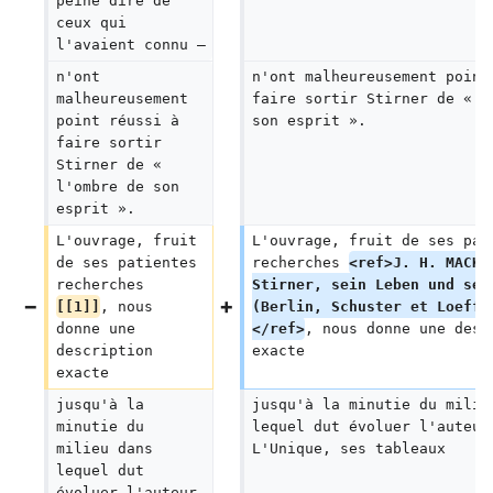
peine dire de 
ceux qui 
l'avaient connu —
n'ont 
n'ont malheureusement point
malheureusement 
faire sortir Stirner de « l
point réussi à 
son esprit ».
faire sortir 
Stirner de « 
l'ombre de son 
esprit ».
L'ouvrage, fruit 
L'ouvrage, fruit de ses pat
de ses patientes 
recherches 
<ref>J. H. MACKA
recherches 
Stirner, sein Leben und sei
[[1]]
, nous 
(Berlin, Schuster et Loeffl
donne une 
</ref>
, nous donne une desc
description 
exacte
exacte
jusqu'à la 
jusqu'à la minutie du milie
minutie du 
lequel dut évoluer l'auteur
milieu dans 
L'Unique, ses tableaux
lequel dut 
évoluer l'auteur 