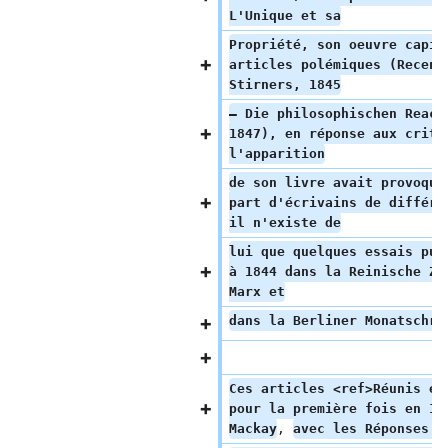
L'Unique et sa
Propriété, son oeuvre capit
articles polémiques (Recens
Stirners, 1845
— Die philosophischen React
1847), en réponse aux criti
l'apparition
de son livre avait provoqué
part d'écrivains de différe
il n'existe de
lui que quelques essais pub
à 1844 dans la Reinische Ze
Marx et
dans la Berliner Monatschri
Ces articles <ref>Réunis en
pour la première fois en 18
Mackay
, 
avec les Réponses a