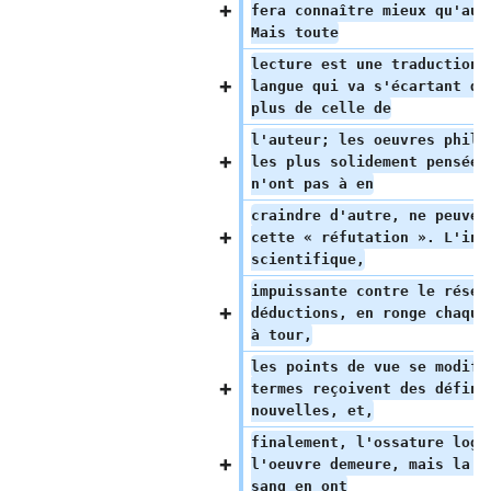
fera connaître mieux qu'auc
Mais toute
lecture est une traduction 
langue qui va s'écartant de
plus de celle de
l'auteur; les oeuvres philo
les plus solidement pensées
n'ont pas à en
craindre d'autre, ne peuven
cette « réfutation ». L'ind
scientifique,
impuissante contre le résea
déductions, en ronge chaque
à tour,
les points de vue se modifi
termes reçoivent des défini
nouvelles, et,
finalement, l'ossature logi
l'oeuvre demeure, mais la c
sang en ont